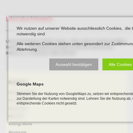
Literaturhinweis
Wir nutzen auf unserer Website ausschliesslich Cookies, die 
_____________________________________________________________________________________
notwendig sind.
Literaturhinweis:
Hubert Lukas: „Hier ruhen in Gottes seligem
Alle weiteren Cookies stehen unten gesondert zur Zustimmun
Schutz …“ – Der jüdische Friedhof in Beckum (Beckumer
Ablehnung.
Blätter Nr. 3), Beckum 1988. Seite 68
Auswahl bestätigen
Alle Cookies
Navigation
Denkmale
Google Maps
überspringen
Stephanus-Kirche
Stimmen Sie der Nutzung von GoogleMaps zu, setzen wir entsprechende
zur Darstellung der Karten notwendig sind. Lehnen Sie die Nutzung ab,
Hist. Rathaus
entsprechende Cookies nicht gesetzt.
Domitorium
Wehrturm
Köttings Mühle
Windmühle