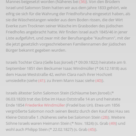
Mannes beigesetzt worden (Näheres bei
(36)
). Von den Brüdern
Israel und Salomon Stein hatten wir aus dem Jahre 1833 gehört, wie
eifrig sie sich für die Wahrung der Friedhofsruhe eingesetzt haben, als
sie die Wäschestangen wieder aus dem Boden rissen, die der Wirt
Everke zum Trocknen seiner Wäsche im Grasboden des jüdischen
Friedhofes angebracht hatte. Wir finden Israel auch 1845/46 in jener
Liste aufgeführt, und zwar mit der Berufsangabe "Kaufmann", mit der
die jetzt gesetzlich vorgeschriebenen Familiennamen der jüdischen
Bürger bekannt gegeben wurden.
Israels Tochter Clara (Gelle bas Jisroel) (* 09.09.1822) heiratete am 9.
September 1851 den Beckumer Isaac Windmüller (* 04.12.1818) aus
dem Hause Weststraße 42, wohin Clara nach ihrer Hochzeit
umsiedelte (siehe
(41)
; zu ihrem Mann Isaac siehe
(40)
).
Israels ältester Sohn Salomon Stein (Schlaume ben Jisroel) (*
06.03.1820) trat das Erbe im Haus Oststraße 14 an und heiratete
Ende 1854
Friederike Windmüller
(Fradel bas Uri). Etwa um 1856
vergrößerte Salomon noch seinen Besitz durch den Kauf des Hau ses
Kleine Oststraße 1. (Näheres siehe bei Salomon Stein
(28)
). Weitere
Söhne Israels waren Heimann Stein (* Nov. 1824) (s. Grab
(49)
) und
wohl auch Philipp Stein (* 22.02.1827) (s. Grab
(45)
).