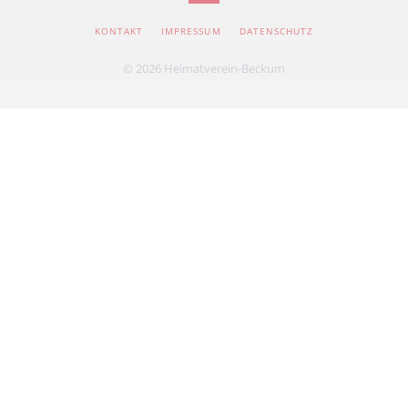
NAVIGATION
KONTAKT
IMPRESSUM
DATENSCHUTZ
ÜBERSPRINGEN
© 2026 Heimatverein-Beckum