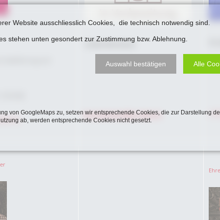
erer Website ausschliesslich Cookies, die technisch notwendig sind.
ies stehen unten gesondert zur Zustimmung bzw. Ablehnung.
Dr.
M
arlies Wortmann
r Stadtführung und
Auswahl bestätigen
Alle Coo
Ans
/ 95 04 88
ng von GoogleMaps zu, setzen wir entsprechende Cookies, die zur Darstellung de
joe
fam.wortmann6@t-online.de
@web.de
Nutzung ab, werden entsprechende Cookies nicht gesetzt.
er
Ehre