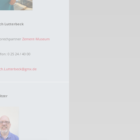
ich Lutterbeck
prechpartner
Zement-Museum
fon: 0 25 24 / 40 00
ich.Lutterbeck@gmx.de
itzer