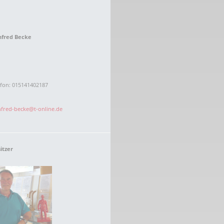
fred Becke
efon: 015141402187
fred-becke@t-online.de
sitzer
 2. Weltkrieg
hal