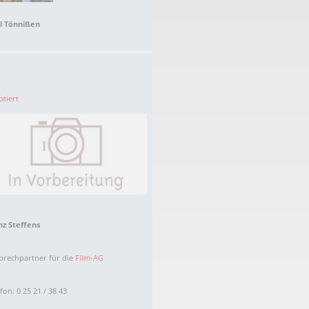
l Tönnißen
tiert
nz Steffens
prechpartner für die
Film-AG
fon: 0 25 21 / 38 43