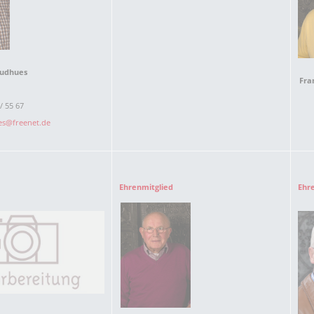
Sudhues
Fra
/ 55 67
es@freenet.de
Ehrenmitglied
Ehr