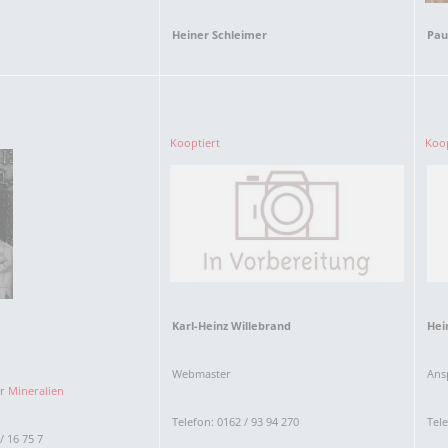
Pau
Heiner Schleimer
Kooptiert
Koop
Karl-Heinz Willebrand
Hei
Webmaster
Ans
er
Mineralien
Telefon: 0162 / 93 94 270
Tele
/ 16 75 7