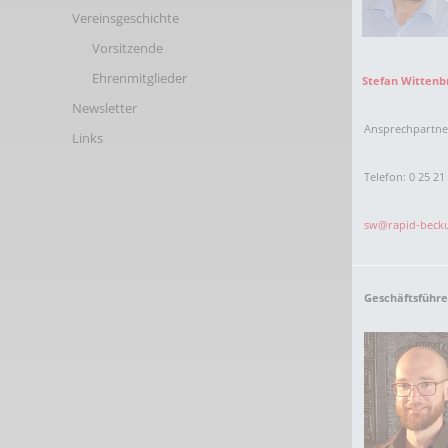
Links
Vereinsgeschichte
Vorsitzende
Ehrenmitglieder
Stefan Wittenb
Newsletter
Ansprechpartn
Links
Telefon: 0 25 21 
sw@rapid-beck
Geschäftsführe