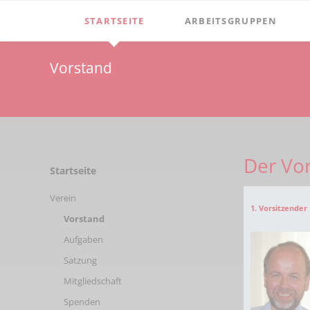
STARTSEITE
ARBEITSGRUPPEN
Verein
Dormitorium
Vorstand
Vorstand
Film
Aufgaben
Windmühle Höxberg
Satzung
Windmuehle-am-hoexberg
Der Vo
Mitgliedschaft
Zementmuseum
Navigation
Startseite
überspringen
Spenden
Mineralien & Fossilien
Verein
1. Vorsitzender
Vereinsgeschichte
Vorstand
Vorsitzende
Aufgaben
Satzung
Ehrenmitglieder
Mitgliedschaft
Newsletter
Spenden