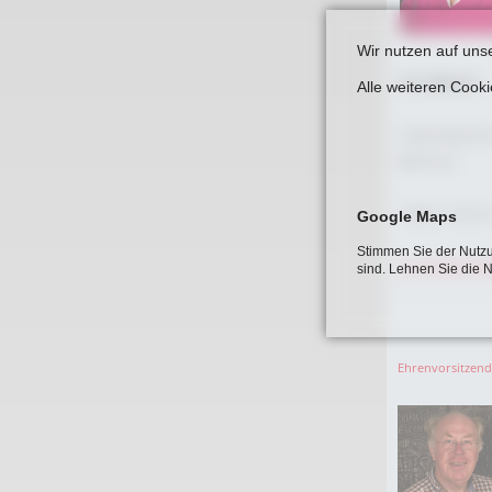
Wir nutzen auf uns
Eva Hübscher
Alle weiteren Cook
Ansprechpartne
Wehrturm
Telefon: 0 25 21 
Google Maps
Stimmen Sie der Nutzu
eva.huebscher
sind. Lehnen Sie die 
Ehrenvorsitzend