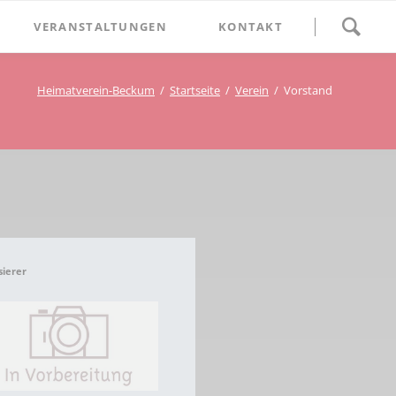
Navigation
VERANSTALTUNGEN
KONTAKT
überspringen
BETHLEHEM im Blumenthal
Heimatverein-Beckum
Startseite
Verein
Vorstand
Geschichten
Begegnung im Blumenthal
eschichtsverein Beckum
Schätze
Vortrag im Blumenthal
nmal
ichte
sierer