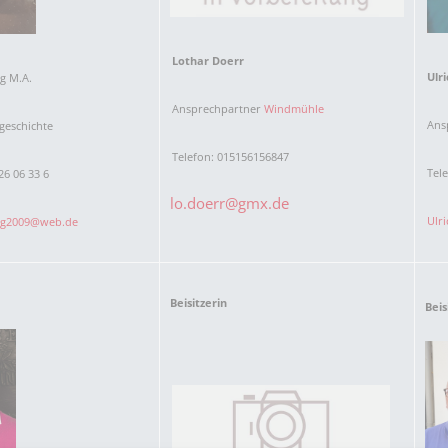
Karnevalistische Filme
Religiöse Filme
Lothar Doerr
Ulr
g M.A.
Sonstige Filme
Ansprechpartner
Windmühle
Ans
tgeschichte
Nachlässe
Telefon: 015156156847
Tele
26 06 33 6
lo.doerr@gmx.de
Ulr
rg2009@web.de
Beisitzerin
Beis