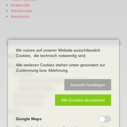
Südstraße
Weststraße
Westteich
Wir nutzen auf unserer Website ausschliesslich
Cookies, die technisch notwendig sind.
Navigation
Archiv
überspringen
Alle weiteren Cookies stehen unten gesondert zur
Bibliothek
Zustimmung bzw. Ablehnung.
Online Bücher
100 Jahre Heimat- und Geschichtsverein Beckum
Auswahl bestätigen
BECKUMER STADTDINGE
Bibliotheks-Systematik
Alle Cookies akzeptieren
Bibliotheks-Bestand
Bildarchiv
Briefbögen
Google Maps
Fotos