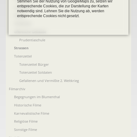
Stimmen Sie der Nutzung von GoogleMaps zu, setzen wir
entsprechende Cookies, die zur Darstellung der Karten
Landkarten
notwendig sind. Lehnen Sie die Nutzung ab, werden
Plakate
entsprechende Cookies nicht gesetzt.
Postkarten
öffentliche Gebäude
Prudentiaschule
Strassen
Totenzettel
Totenzettel Bürger
Totenzettel Soldaten
Gefallenen und Vermißte 2. Weltkrieg
Filmarchiv
Begegnungen im Blumenthal
Historische Filme
Karnevalistische Filme
Religiöse Filme
Sonstige Filme