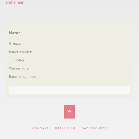
siehe hier
Navigation
Natur
überspringen
Grenzen
Bauerschaften
Holter
Wasserläufe
Baum des Jahres
NAVIGATION
KONTAKT
IMPRESSUM
DATENSCHUTZ
ÜBERSPRINGEN