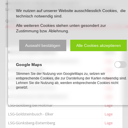
erforderlich ist. In Beckum gibt es zurzeit 14
Landschaftsschutzgebiete mit einer Fläche von über 3600 Hektar.
Wir nutzen auf unserer Website ausschliesslich Cookies, die
technisch notwendig sind.
Quelle:
Alle weiteren Cookies stehen unten gesondert zur
//de.wikipedia.org/wiki/Liste_der_Landschaftsschutzgebiete_im_Kreis_
Zustimmung bzw. Ablehnung.
Auswahl bestätigen
Alle Cookies akzeptieren
Bezeichnung des Gebietes
Karte
LSG-Ächterberg nordwestlich Neubeckum
Lage
Google Maps
LSG-Beckumer Berge
Lage
Stimmen Sie der Nutzung von GoogleMaps zu, setzen wir
LSG-Düppenkamp in Hinteler
Lage
entsprechende Cookies, die zur Darstellung der Karten notwendig sind.
Lehnen Sie die Nutzung ab, werden entsprechende Cookies nicht
LSG-Friedrichshorster Bruch
Lage
gesetzt.
LSG-Geistkamp östlich Neubeckum
Lage
LSG-Goldberg bei Holtmar
Lage
LSG-Goldsteinbusch - Elker
Lage
LSG-Günksberg-Eixternberg
Lage