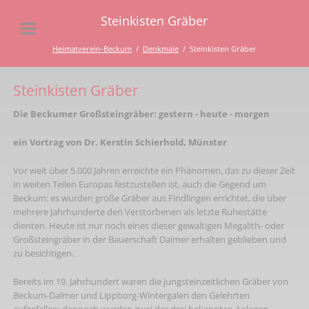
Steinkisten Gräber
Heimatverein-Beckum
Denkmale
Steinkisten Gräber
Steinkisten Gräber
Die Beckumer Großsteingräber: gestern - heute - morgen
ein Vortrag von Dr. Kerstin Schierhold, Münster
Vor weit über 5.000 Jahren erreichte ein Phänomen, das zu dieser Zeit
in weiten Teilen Europas festzustellen ist, auch die Gegend um
Beckum: es wurden große Gräber aus Findlingen errichtet, die über
mehrere Jahrhunderte den Verstorbenen als letzte Ruhestätte
dienten. Heute ist nur noch eines dieser gewaltigen Megalith- oder
Großsteingräber in der Bauerschaft Dalmer erhalten geblieben und
zu besichtigen.
Bereits im 19. Jahrhundert waren die jungsteinzeitlichen Gräber von
Beckum-Dalmer und Lippborg-Wintergalen den Gelehrten
aufgefallen; dennoch wurden zwei der drei bekannten Anlagen