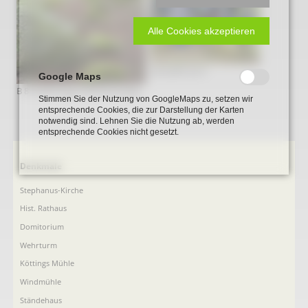
Alle Cookies akzeptieren
DALMER 2015
Google Maps
B 8 Grabanlage Steinkiste.jpeg
Stimmen Sie der Nutzung von GoogleMaps zu, setzen wir
entsprechende Cookies, die zur Darstellung der Karten
notwendig sind. Lehnen Sie die Nutzung ab, werden
entsprechende Cookies nicht gesetzt.
Navigation
Denkmale
überspringen
Stephanus-Kirche
Hist. Rathaus
Domitorium
Wehrturm
Köttings Mühle
Windmühle
Ständehaus