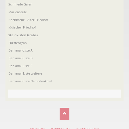
Schmiede Galen
Mariensäule
Hochkreuz - Alter Friedhof
Jüdischer Friedhof
Steinkisten Gräber
Fürstengrab
Denkmal-Liste A
Denkmal-Liste B
Denkmal-Liste C
Denkmal_Liste weitere
Denkmal-Liste Naturdenkmal
NAVIGATION
KONTAKT
IMPRESSUM
DATENSCHUTZ