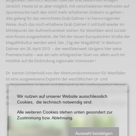
zerstört. Heute ist es aber möglich, mit verschiedenen Methoden auf
Spurensuche nach den nicht mehr erhaltenen Gräbern zu gehen –
dies gelang für das vernichtete Grab Dalmer I in hervorragender
Weise. Auch das noch erhaltene Grab Dalmer II soll bald wieder im
Mittelpunkt der Aufmerksamkeit stehen: für Westfalen wird zurzeit
eine Route ausgearbeitet, die Teil der neuen Europäischen Straße der
Megalithkultur werden wird. Der „Tag der Megalithik“ in Beckum-
Dalmer am 26. April 2015 – der westfalenweit übrigens hier seine
Premiere hatte – war ein sehr erfolgreicher Start vor allem auch im
Hinblick auf die Einbindung regionaler Interessen !
Dr. Kerstin Schierhold von der Altertumskommission für Westfalen
ist eine ausgewiesene Expertin der westfälischen Ur- und
Frühgeschichte. In Wort und Bild wird sie ihr umfangreiches Wissen
über die hiesigen oft auch Hünen- oder Steinkistengräber genannten
Wir nutzen auf unserer Website ausschliesslich
Anlagen sowie die Ergebnisse der Gesprächsrunden am
Cookies, die technisch notwendig sind.
Großsteingrab in Dalmer beim letztjährigen „World-Café“ darstellen.
Alle weiteren Cookies stehen unten gesondert zur
Zustimmung bzw. Ablehnung.
Auswahl bestätigen