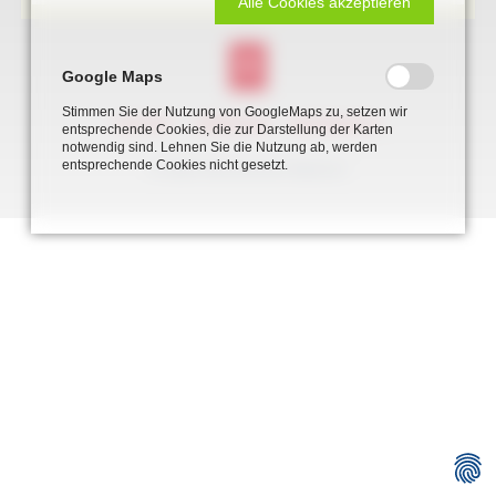
Alle Cookies akzeptieren
Google Maps
Stimmen Sie der Nutzung von GoogleMaps zu, setzen wir
NAVIGATION
KONTAKT
IMPRESSUM
DATENSCHUTZ
entsprechende Cookies, die zur Darstellung der Karten
ÜBERSPRINGEN
notwendig sind. Lehnen Sie die Nutzung ab, werden
entsprechende Cookies nicht gesetzt.
© 2026 Heimatverein-Beckum