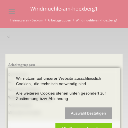
Windmuehle-am-hoexberg1
Heimatverein-Beckum
Arbeitsgruppen
Windmuehle-am-hoexberg1
tst
Navigation
Arbeitsgruppen
überspringen
Dormitorium
Wir nutzen auf unserer Website ausschliesslich
Film
Cookies, die technisch notwendig sind.
Windmühle Höxberg
Alle weiteren Cookies stehen unten gesondert zur
Windmuehle-am-hoexberg1
Zustimmung bzw. Ablehnung.
Zementmuseum
Mineralien & Fossilien
Auswahl bestätigen