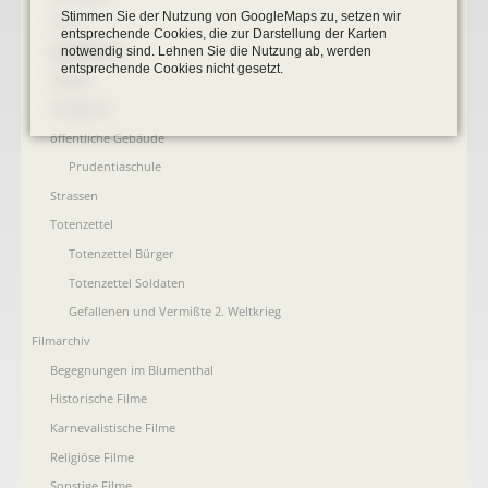
Stimmen Sie der Nutzung von GoogleMaps zu, setzen wir
Fotos
entsprechende Cookies, die zur Darstellung der Karten
Landkarten
notwendig sind. Lehnen Sie die Nutzung ab, werden
entsprechende Cookies nicht gesetzt.
Plakate
Postkarten
öffentliche Gebäude
Prudentiaschule
Strassen
Totenzettel
Totenzettel Bürger
Totenzettel Soldaten
Gefallenen und Vermißte 2. Weltkrieg
Filmarchiv
Begegnungen im Blumenthal
Historische Filme
Karnevalistische Filme
Religiöse Filme
Sonstige Filme