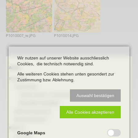
P1010007_w.JPG
P1010014.JPG
Wir nutzen auf unserer Website ausschliesslich
Cookies, die technisch notwendig sind.
Navigation
Archiv
überspringen
Alle weiteren Cookies stehen unten gesondert zur
Bibliothek
Zustimmung bzw. Ablehnung.
Online Bücher
100 Jahre Heimat- und Geschichtsverein Beckum
Auswahl bestätigen
BECKUMER STADTDINGE
Bibliotheks-Systematik
Alle Cookies akzeptieren
Bibliotheks-Bestand
Bildarchiv
Google Maps
Briefbögen