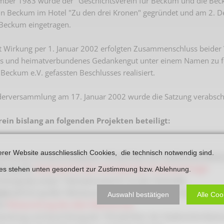
ber 1983 wurde der "Geschichtsverein für Beckum und die Becku
Plakate
Jüdischer Friedhof
in Beckum im Hotel "Zu den drei Kronen" gegründet und am 2. D
 Beckum eingetragen.
Postkarten
Steinkisten Gräber
öffentliche Gebäude
t Wirkung per 1. Januar 2002 erfolgten Zusammenschluss beider
Fürstengrab
hes und heimatverbundenes Gedankengut unter einem Namen zu f
Prudentiaschule
Denkmal-Liste A
Beckum e.V. gefassten Beschlusses realisiert.
Strassen
Denkmal-Liste B
ederversammlung am 17. Januar 2002 wurde die Satzung verabsch
Totenzettel
Denkmal-Liste C
Totenzettel Bürger
erein bislang an folgenden Projekten beteiligt:
Denkmal_Liste weitere
Totenzettel Soldaten
Denkmal-Liste Naturdenkmal
erer Website ausschliesslich Cookies, die technisch notwendig sind.
reitung und Ausrichtung der 700-Jahrfeier der Stadtrechte Bec
Gefallenen und Vermißte
chtung des
Denkmals für den Heimatdichter Ferdinand Krüger
ies stehen unten gesondert zur Zustimmung bzw. Ablehnung.
Filmarchiv
ichtung des ersten "Heimatmuseums“ an der Oststraße
ute
jährlich großer Nikolausumzug mit Pferden und Kutsche
Auswahl bestätigen
Alle Coo
Begegnungen im Blument
64
Restaurierung des alten Wehrturmes
Historische Filme
reitung und Ausrichtung der 750-Jahrfeier der Stadtrechte Bec