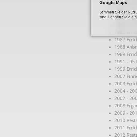
1976 Erric
Google Maps
1984 - 89 
Stimmen Sie der Nutzu
1986 Mitgr
sind. Lehnen Sie die 
1986 Erric
1986 Erric
1987 Erri
1988 Anbr
1989 Erric
1991 - 95 
1999 Erric
2002 Einr
2003 Erric
2004 - 20
2007 - 20
2008 Ergän
2009 - 201
2010 Resta
2011 Erric
2012 Resta