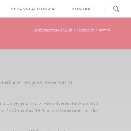
Navigation
VERANSTALTUNGEN
KONTAKT
überspringen
BETHLEHEM im Blumenthal
Heimatverein-Beckum
Startseite
Verein
Geschichten
Begegnung im Blumenthal
eschichtsverein Beckum
Schätze
Vortrag im Blumenthal
nmal
ichte
Beckumer Berge e.V. Vereinssitz ist
nd Umgegend" (kurz: Heimatverein Beckum e.V.)
am 27. Dezember 1920 in das Vereinsregister des