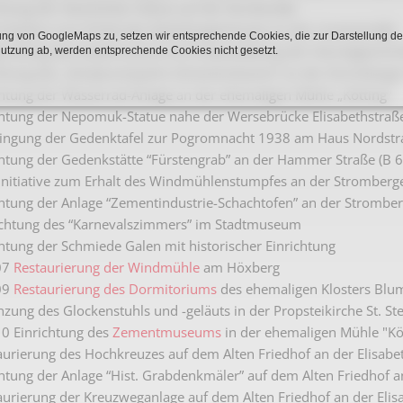
htung der Steinkühler-Statue auf der Nordstraße
Karnevalistische Filme
Initiative zum Erhalt des Ackerbürgerhauses an der Linnenstraße
ng von GoogleMaps zu, setzen wir entsprechende Cookies, die zur Darstellung de
ündung des Stadtmuseums & Erstausstattung der heimatgeschich
Religiöse Filme
Nutzung ab, werden entsprechende Cookies nicht gesetzt.
htung des „Skulpturenparks Zementindustrie” an der Stromberger
Sonstige Filme
htung der Wasserrad-Anlage an der ehemaligen Mühle „Kötting“
chtung der Nepomuk-Statue nahe der Wersebrücke Elisabethstraß
Nachlässe
ingung der Gedenktafel zur Pogromnacht 1938 am Haus Nordstr
htung der Gedenkstätte “Fürstengrab” an der Hammer Straße (B 6
Initiative zum Erhalt des Windmühlenstumpfes an der Stromberge
htung der Anlage “Zementindustrie-Schachtofen” an der Stromberg
ichtung des “Karnevalszimmers” im Stadtmuseum
htung der Schmiede Galen mit historischer Einrichtung
07
Restaurierung der Windmühle
am Höxberg
09
Restaurierung des Dormitoriums
des ehemaligen Klosters Blu
zung des Glockenstuhls und -geläuts in der Propsteikirche St. S
0 Einrichtung des
Zementmuseums
in der ehemaligen Mühle "Kö
urierung des Hochkreuzes auf dem Alten Friedhof an der Elisabe
htung der Anlage “Hist. Grabdenkmäler” auf dem Alten Friedhof a
urierung der Kreuzweganlage auf dem Alten Friedhof an der Elis