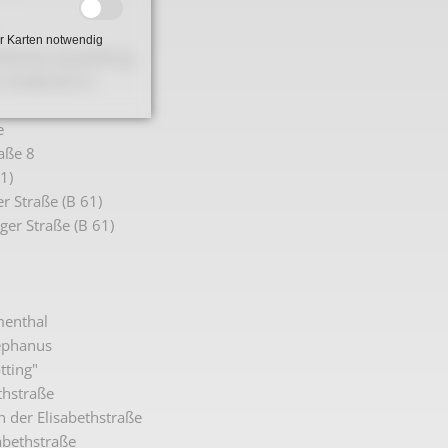
r Karten notwendig
tlichen Ausstellung
 Straße (B 61)
e
aße 8
1)
r Straße (B 61)
er Straße (B 61)
menthal
tephanus
tting"
thstraße
n der Elisabethstraße
abethstraße