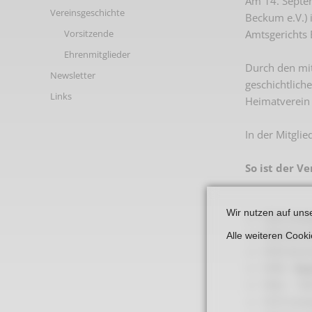
Am 14. Septem
Links
Vereinsgeschichte
Beckum e.V.) 
Amtsgerichts
Vorsitzende
Ehrenmitglieder
Durch den mi
Newsletter
geschichtlic
Links
Heimatverein 
In der Mitgli
So ist der V
Wir nutzen auf uns
1924 Vorbe
1933 Erri
Alle weiteren Cook
1935 Einr
1949 -
he
1962 - 19
1974 Vorbe