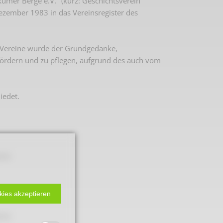
mer Berge e.V." (kurz: Geschichtsverein
ezember 1983 in das Vereinsregister des
 Vereine wurde der Grundgedanke,
ördern und zu pflegen, aufgrund des auch vom
iedet.
kums
 2. Weltkrieg
kies akzeptieren
hal
kums