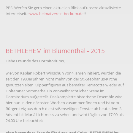
PPS: Werfen Sie gern einen aktuellen Blick auf unsere aktualisierte
Internetseite
www.heimatverein-beckum.de
!!
BETHLEHEM im Blumenthal - 2015
Liebe Freunde des Dormitoriums,
wie von Kaplan Robert Winschuh vor 4 Jahren initiiert, wurden die
seit den 1980er Jahren nicht mehr von der St.-Stephanus-Kirche
genutzten alten Krippenfiguren aus bemalter Terracotta wieder auf
Holteraner Sommerheu in vor-weihnachtlicher Szene im
Dormitorium aufgestellt. Das komplette historische Ensemble wird
hier nun in den nächsten Wochen zusammenfinden und ist vom
Bürgersteig aus durch die straßenseitigen Fenster ab heute dem 3.
Advent bis Mariä Lichtmess zu sehen und wird täglich von 17.00 bis
24.00 Uhr beleuchtet:
eine besondere Freude für Auge und Geist - BETHLEHEM im