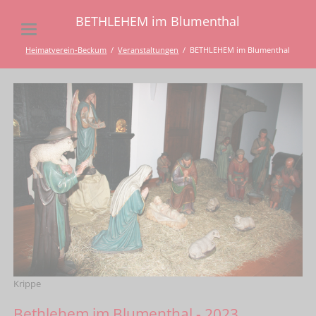
BETHLEHEM im Blumenthal
Heimatverein-Beckum
Veranstaltungen
BETHLEHEM im Blumenthal
Krippe
Bethlehem im Blumenthal - 2023