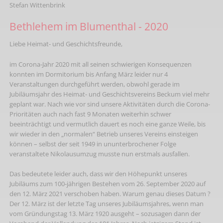
Stefan Wittenbrink
Bethlehem im Blumenthal - 2020
Liebe Heimat- und Geschichtsfreunde,
im Corona-Jahr 2020 mit all seinen schwierigen Konsequenzen
konnten im Dormitorium bis Anfang März leider nur 4
Veranstaltungen durchgeführt werden, obwohl gerade im
Jubiläumsjahr des Heimat- und Geschichtsvereins Beckum viel mehr
geplant war. Nach wie vor sind unsere Aktivitäten durch die Corona-
Prioritäten auch nach fast 9 Monaten weiterhin schwer
beeinträchtigt und vermutlich dauert es noch eine ganze Weile, bis
wir wieder in den „normalen“ Betrieb unseres Vereins einsteigen
können – selbst der seit 1949 in ununterbrochener Folge
veranstaltete Nikolausumzug musste nun erstmals ausfallen.
Das bedeutete leider auch, dass wir den Höhepunkt unseres
Jubiläums zum 100-jährigen Bestehen vom 26. September 2020 auf
den 12. März 2021 verschoben haben. Warum genau dieses Datum ?
Der 12. März ist der letzte Tag unseres Jubiläumsjahres, wenn man
vom Gründungstag 13. März 1920 ausgeht – sozusagen dann der