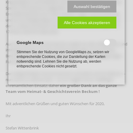
Krippenfiguren auf Holteraner Sommerheu in vor-weihnachtlicher
Auswahl bestätigen
Szene im Dormitorium aufgestellt. Das komplette historische
Ensemble wird hier nun in den nächsten Tagen zusammenfinden
und ist vom Bürgersteig aus durch die straßenseitigen Fenster ab
Alle Cookies akzeptieren
dem 3. Advent bis Mariä Lichtmess zu sehen und wird täglich von
17.00 bis 24.00 Uhr beleuchtet.
Google Maps
Auch 2019 war für das Dormitorium wieder ein sehr erfolgreiches und
interessantes Jahr mit über 40 Veranstaltungen. Es konnte den
Stimmen Sie der Nutzung von GoogleMaps zu, setzen wir
Besuchern ein vielfältiges Programm aus Vorträgen, Begegnungen,
entsprechende Cookies, die zur Darstellung der Karten
Führungen und Filmen geboten werden.
notwendig sind. Lehnen Sie die Nutzung ab, werden
entsprechende Cookies nicht gesetzt.
Der stetige Erfolg für das Dormitorium und damit auch für Beckum –
nun schon im zehnten Jahr – ist nur möglich durch vielfältigen
ehrenamtlichen Einsatz: daher
ein großer Dank an das ganze
Team vom Heimat- & Geschichtsverein Beckum !
Mit adventlichen Grüßen und guten Wünschen für 2020,
Ihr
Stefan Wittenbrink