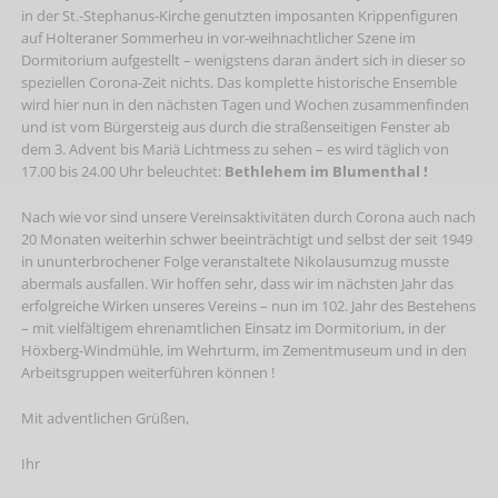
in der St.-Stephanus-Kirche genutzten imposanten Krippenfiguren
auf Holteraner Sommerheu in vor-weihnachtlicher Szene im
Dormitorium aufgestellt – wenigstens daran ändert sich in dieser so
speziellen Corona-Zeit nichts. Das komplette historische Ensemble
wird hier nun in den nächsten Tagen und Wochen zusammenfinden
und ist vom Bürgersteig aus durch die straßenseitigen Fenster ab
dem 3. Advent bis Mariä Lichtmess zu sehen – es wird täglich von
17.00 bis 24.00 Uhr beleuchtet:
Bethlehem im Blumenthal !
Nach wie vor sind unsere Vereinsaktivitäten durch Corona auch nach
20 Monaten weiterhin schwer beeinträchtigt und selbst der seit 1949
in ununterbrochener Folge veranstaltete Nikolausumzug musste
abermals ausfallen. Wir hoffen sehr, dass wir im nächsten Jahr das
erfolgreiche Wirken unseres Vereins – nun im 102. Jahr des Bestehens
– mit vielfältigem ehrenamtlichen Einsatz im Dormitorium, in der
Höxberg-Windmühle, im Wehrturm, im Zementmuseum und in den
Arbeitsgruppen weiterführen können !
Mit adventlichen Grüßen,
Ihr