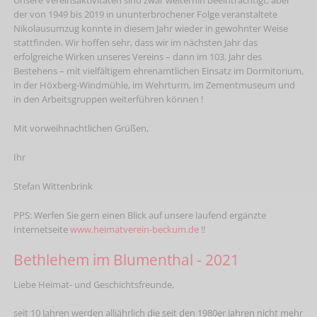
Unsere Vereinsaktivitäten sind zwar weiterhin beeinträchtigt, aber
der von 1949 bis 2019 in ununterbrochener Folge veranstaltete
Nikolausumzug konnte in diesem Jahr wieder in gewohnter Weise
stattfinden. Wir hoffen sehr, dass wir im nächsten Jahr das
erfolgreiche Wirken unseres Vereins – dann im 103. Jahr des
Bestehens – mit vielfältigem ehrenamtlichen Einsatz im Dormitorium,
in der Höxberg-Windmühle, im Wehrturm, im Zementmuseum und
in den Arbeitsgruppen weiterführen können !
Mit vorweihnachtlichen Grüßen,
Ihr
Stefan Wittenbrink
PPS: Werfen Sie gern einen Blick auf unsere laufend ergänzte
Internetseite
www.heimatverein-beckum.de
!!
Bethlehem im Blumenthal - 2021
Liebe Heimat- und Geschichtsfreunde,
seit 10 Jahren werden alljährlich die seit den 1980er Jahren nicht mehr