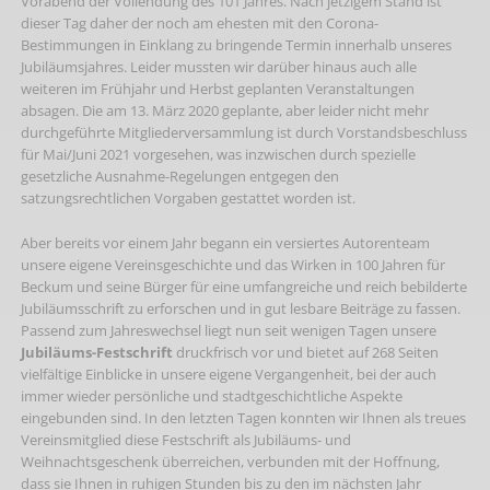
Vorabend der Vollendung des 101 Jahres. Nach jetzigem Stand ist
dieser Tag daher der noch am ehesten mit den Corona-
Bestimmungen in Einklang zu bringende Termin innerhalb unseres
Jubiläumsjahres. Leider mussten wir darüber hinaus auch alle
weiteren im Frühjahr und Herbst geplanten Veranstaltungen
absagen. Die am 13. März 2020 geplante, aber leider nicht mehr
durchgeführte Mitgliederversammlung ist durch Vorstandsbeschluss
für Mai/Juni 2021 vorgesehen, was inzwischen durch spezielle
gesetzliche Ausnahme-Regelungen entgegen den
satzungsrechtlichen Vorgaben gestattet worden ist.
Aber bereits vor einem Jahr begann ein versiertes Autorenteam
unsere eigene Vereinsgeschichte und das Wirken in 100 Jahren für
Beckum und seine Bürger für eine umfangreiche und reich bebilderte
Jubiläumsschrift zu erforschen und in gut lesbare Beiträge zu fassen.
Passend zum Jahreswechsel liegt nun seit wenigen Tagen unsere
Jubiläums-Festschrift
druckfrisch vor und bietet auf 268 Seiten
vielfältige Einblicke in unsere eigene Vergangenheit, bei der auch
immer wieder persönliche und stadtgeschichtliche Aspekte
eingebunden sind. In den letzten Tagen konnten wir Ihnen als treues
Vereinsmitglied diese Festschrift als Jubiläums- und
Weihnachtsgeschenk überreichen, verbunden mit der Hoffnung,
dass sie Ihnen in ruhigen Stunden bis zu den im nächsten Jahr