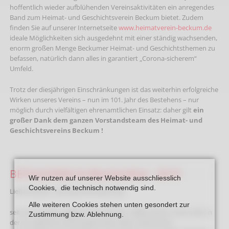
hoffentlich wieder aufblühenden Vereinsaktivitäten ein anregendes
Band zum Heimat- und Geschichtsverein Beckum bietet. Zudem
finden Sie auf unserer Internetseite
www.heimatverein-beckum.de
ideale Möglichkeiten sich ausgedehnt mit einer ständig wachsenden,
enorm großen Menge Beckumer Heimat- und Geschichtsthemen zu
befassen, natürlich dann alles in garantiert „Corona-sicherem“
Umfeld.
Trotz der diesjährigen Einschränkungen ist das weiterhin erfolgreiche
Wirken unseres Vereins – nun im 101. Jahr des Bestehens – nur
möglich durch vielfältigen ehrenamtlichen Einsatz: daher gilt
ein
großer Dank dem ganzen Vorstandsteam des Heimat- und
Geschichtsvereins Beckum !
BETHLEHEM im Blumenthal - 2019
Wir nutzen auf unserer Website ausschliesslich
Cookies, die technisch notwendig sind.
Liebe Heimat- und Geschichtsfreunde,
Alle weiteren Cookies stehen unten gesondert zur
seit 2011 werden alljährlich die seit den 1980er Jahren nicht mehr in
Zustimmung bzw. Ablehnung.
der St.-Stephanus-Kirche genutzten alten imposanten