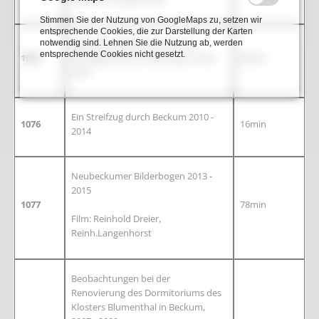
Stimmen Sie der Nutzung von GoogleMaps zu, setzen wir
entsprechende Cookies, die zur Darstellung der Karten
Beckumer Zementmuseum in
notwendig sind. Lehnen Sie die Nutzung ab, werden
entsprechende Cookies nicht gesetzt.
1075
Köttings Mühle, Eröffnung 12. Mai
58min
2010
Ein Streifzug durch Beckum 2010 -
1076
16min
2014
Neubeckumer Bilderbogen 2013 -
2015
1077
78min
Film: Reinhold Dreier,
Reinh.Langenhorst
Beobachtungen bei der
Renovierung des Dormitoriums des
Klosters Blumenthal in Beckum,