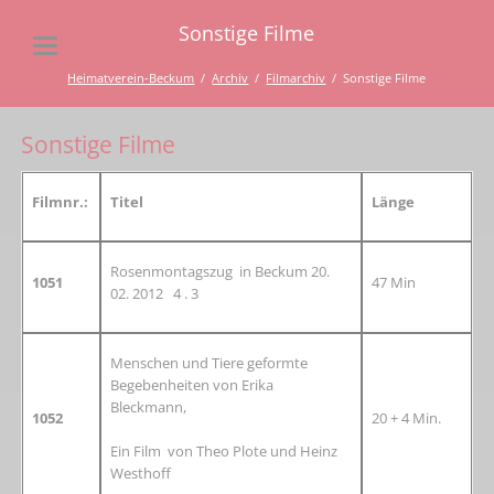
Sonstige Filme
Heimatverein-Beckum
Archiv
Filmarchiv
Sonstige Filme
Sonstige Filme
Filmnr.:
Titel
Länge
Rosenmontagszug in Beckum 20.
1051
47 Min
02. 2012 4 . 3
Menschen und Tiere geformte
Begebenheiten von Erika
Bleckmann,
1052
20 + 4 Min.
Ein Film von Theo Plote und Heinz
Westhoff