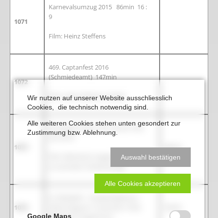
Karnevalsumzug 2015 86min 16 :
9
1071
Film: Heinz Steffens
469. Captanfest 2016
(Schmiedeamt) 147min
1072
Film: Heinz Richter (3 DVD)
Wir nutzen auf unserer Website ausschliesslich
Cookies, die technisch notwendig sind.
Alle weiteren Cookies stehen unten gesondert zur
Rumskedi Helau Elm-Straot men
Zustimmung bzw. Ablehnung.
tau 2015,
1073
28min
Film: Reinhard Langenhorst, (Nur
Auswahl bestätigen
zur privaten Verwendung)
Alle Cookies akzeptieren
St. Elisabeth - Hospital Beckum,
1074
Aktionstag am 14. Juli 2013 Film:
18min
Google Maps
Reinhard Langenhorst