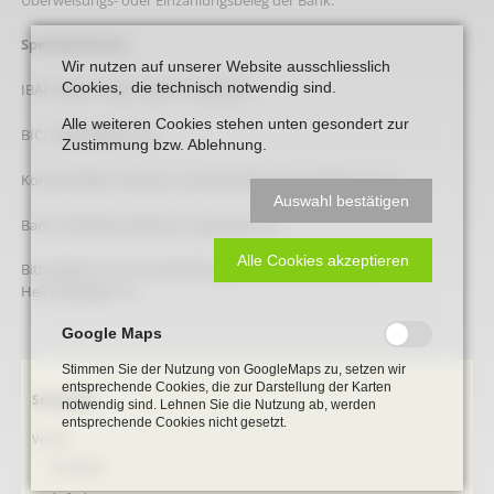
Spendenkonto:
Wir nutzen auf unserer Website ausschliesslich
Cookies, die technisch notwendig sind.
IBAN: DE31 4166 0124 0110 2826 00
Alle weiteren Cookies stehen unten gesondert zur
BIC: GENODEM1LPS
Zustimmung bzw. Ablehnung.
Kontoinhaber: Heimat- und Geschichtsverein Beckum e.V.
Auswahl bestätigen
Bank: Volksbank Beckum-Lippstadt e.G.
Alle Cookies akzeptieren
Bitte geben Sie als Verwendungszweck „Spende für die
Heimatpflege“ an.
Google Maps
Stimmen Sie der Nutzung von GoogleMaps zu, setzen wir
entsprechende Cookies, die zur Darstellung der Karten
Navigation
Startseite
notwendig sind. Lehnen Sie die Nutzung ab, werden
überspringen
entsprechende Cookies nicht gesetzt.
Verein
Vorstand