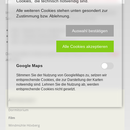
Cookies, die technisch notwendig sind.
Alle weiteren Cookies stehen unten gesondert zur
Im Filmarchiv des Heimatverein befindet sich eine umfangreiche
Zustimmung bzw. Ablehnung.
Sammlung von Filmen zu Beckumer Themen wie z.B.:
2010 - Glocken für St. Stephanus
Auswahl bestätigen
2010 - 100 Jahre Mariensäule
2013 - Das Fürstenschwert zu Beckum
Alle Cookies akzeptieren
Das komplete Inhaltsverzeichniss des Filmarchivs können Sie
hier
aufrufen.
Google Maps
Stimmen Sie der Nutzung von GoogleMaps zu, setzen wir
entsprechende Cookies, die zur Darstellung der Karten
notwendig sind. Lehnen Sie die Nutzung ab, werden
entsprechende Cookies nicht gesetzt.
Navigation
Arbeitsgruppen
überspringen
Dormitorium
Film
Windmühle Höxberg