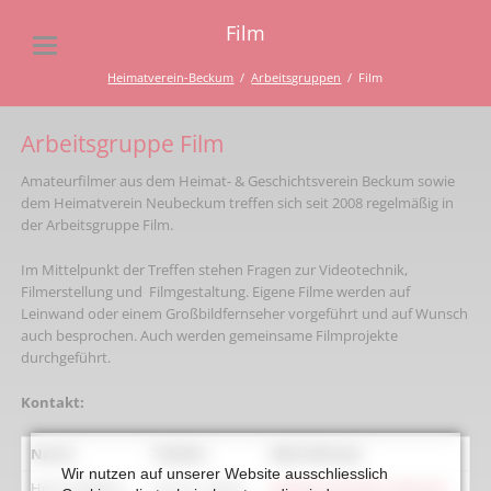
Film
Heimatverein-Beckum
Arbeitsgruppen
Film
Arbeitsgruppe Film
Amateurfilmer aus dem Heimat- & Geschichtsverein Beckum sowie
dem Heimatverein Neubeckum treffen sich seit 2008 regelmäßig in
der Arbeitsgruppe Film.
Im Mittelpunkt der Treffen stehen Fragen zur Videotechnik,
Filmerstellung und Filmgestaltung. Eigene Filme werden auf
Leinwand oder einem Großbildfernseher vorgeführt und auf Wunsch
auch besprochen. Auch werden gemeinsame Filmprojekte
durchgeführt.
Kontakt:
Name
Telefon
Mail-Adresse
Wir nutzen auf unserer Website ausschliesslich
Heinz Steffens
0 25 21 / 38 43
baecker-heinz@t-online.de