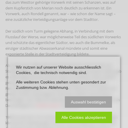
das zum Westtor gehörige Vorwerk mit seinen Schanzen, was auf
dem Kup­ferstich von Merian noch deutlich zu erkennen ist. Ein
Vorwerk, auch Rondell genannt, war – wie schon der Name sagt –
eine zusätz­liche Verteidigungsanlage vor dem Stadttor.
Der südlich vom Turm gelegene Abhang, in Verbindung mit dem
Fluss­lauf der Werse, war möglicherweise Teil des südlichen Vorwerks
und schützte das eigentlicher Südtor, wo auch die Bummelke, als
einzi­ger städtischer Abwasserkanal mündete und somit eine
exponierte Stelle in der Stadtverteidigung bildete.
Als Anfang der 1960er Jahre der Heimatverein unter Vorsitz von
Wir nutzen auf unserer Website ausschliesslich
Studiendirektor Leo Winter die Turmruine instand setzen wollte, gab
Cookies, die technisch notwendig sind.
es viele Gegenstim­men die den Abbruch forderten. Doch unbeirrt
Alle weiteren Cookies stehen unten gesondert zur
gelang von 1962 bis 1964 die Ausführung der umfangreichen
Zustimmung bzw. Ablehnung.
Renovierungsarbeiten. Im restaurierten Wehrturm ist seitdem ein
großer Teil der vereinseigenen heimatkundlichen Sammlung zu
besichtigen. Seit 1986 sind allerdings die bedeutenderen Objekte als
Auswahl bestätigen
Dauerleihgabe im
Stadtmuseum
ausgestellt.
1998 musste der Turm erneut restauriert werden. Die ungünstigen
Alle Cookies akzeptieren
klimatischen Bedingungen machten eine Verlegung vor allem des