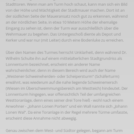
Stadttoren. Wenn man am Turm hoch schaut, kann man sich ein Bild
von der Höhe und Mächtigkeit der Stadtmauer machen. Dort ist an
der südlichen Seite der Maueransatz noch gut zu erkennen, während
an der nördlichen Seite, in etwa 10 Metern Höhe der ehemalige
Eingang zu sehen ist, denn der Turm war ausschließlich über die
Wehrmauer zu begehen. Das Untergeschoß diente als Depot und
Kerker und war nur (mit Leiter) durch eine Bodenluke zu erreichen.
Über den Namen des Turmes herrscht Unklarheit, denn während Dr.
Wilhelm Schulte ihn auf einem mittelalterlichen Stadtgrundriss als
Lonnenturm bezeichnet, erscheint ein anderer Name
wahrscheinlicher, denn in diesem Bereich wird auch der Name
„Westener-Schweineherden- oder Scheipersturm“ (Schäferturm)
erwähnt, was wiederum auf die nahe liegende Schweinemersch
(Wiesen im Überschwemmungsbereich am Westteich) hindeutet. Der
Lonnenturm hingegen, war offensichtlich Teil der um­fangrei­chen
Westtoranlage, denn eines seiner drei Tore hieß - wohl nach einem
Anwohner - „Johann Lonen Porten“ und ein Wall nannte sich „Johann
Lonen Wal“. Da eine Toranlage in der Re­gel mehrere Türme umfasste,
erscheint diese Annahme nicht abwegig.
Genau zwischen dem West- und Südtor gelegen, begann am Turm