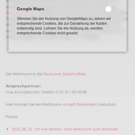
Archivbestandes erforderlich; heute befindet sich die dauernd
erweiterte, sehr umfangreiche archivalische Sammlung im
Google Maps
Dormitorium
. Die verbliebene heimatkundliche Sammlung (Fossilien,
Torbalken, Ofenplatten, haus- und landwirtschaftliche Objekte sowie
Stimmen Sie der Nutzung von GoogleMaps zu, setzen wir
entsprechende Cookies, die zur Darstellung der Karten
Militaria) ist im ersten sowie dritten Geschoss zu besichtigen. Das
notwendig sind. Lehnen Sie die Nutzung ab, werden
mittlere Geschoss steht heute für unterschiedliche Anlässe wie z. B.
entsprechende Cookies nicht gesetzt.
Versammlungen und Stadtführungen zur Verfügung.
Der Wehrturm in der
Beckumer Denkmalliste
Ansprechpartner:
Frau Eva Hübscher, Telefon: 0 25 21 / 95 04 88
Hier können Sie den Wehrturm
virtuell (Denkmäler) b
esuchen.
Presse:
2025_08_23 - Ich war einmal - Vom Wehrturm zum Westwall