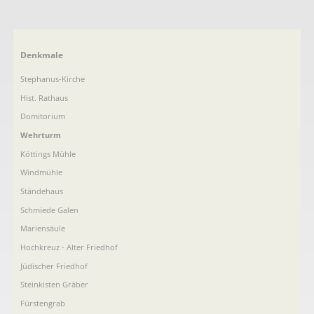
Navigation
Denkmale
überspringen
Stephanus-Kirche
Hist. Rathaus
Domitorium
Wehrturm
Köttings Mühle
Windmühle
Ständehaus
Schmiede Galen
Mariensäule
Hochkreuz - Alter Friedhof
Jüdischer Friedhof
Steinkisten Gräber
Fürstengrab