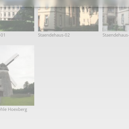
Karnevalistische Filme
Religiöse Filme
Sonstige Filme
-01
Staendehaus-02
Staendehaus
Nachlässe
hle Hoexberg