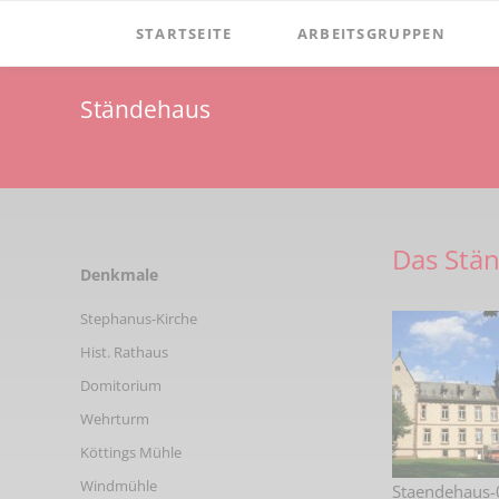
STARTSEITE
ARBEITSGRUPPEN
Verein
Dormitorium
Ständehaus
Vorstand
Film
Aufgaben
Windmühle Höxberg
Satzung
Windmuehle-am-hoexberg
Das Stä
Mitgliedschaft
Zementmuseum
Navigation
Denkmale
überspringen
Spenden
Mineralien & Fossilien
Stephanus-Kirche
Vereinsgeschichte
Hist. Rathaus
Vorsitzende
Domitorium
Wehrturm
Ehrenmitglieder
Köttings Mühle
Newsletter
Windmühle
Staendehaus-