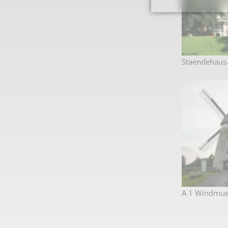
Staendehaus
A 1 Windmue