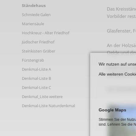
Links
Ständehaus
Das Kreisstän
Schmiede Galen
Vorbilder rest
Mariensäule
Glasfenster,
Hochkreuz - Alter Friedhof
Jüdischer Friedhof
An der Holzsä
Steinkisten Gräber
Oelde und der
Fürstengrab
Wir nutzen auf uns
Neben der ori
Denkmal-Liste A
Holzdecke in
Alle weiteren Cook
Denkmal-Liste B
Denkmal-Liste C
Das Ständeha
Denkmal_Liste weitere
Denkmal-Liste Naturdenkmal
Google Maps
Stimmen Sie der Nutzu
sind. Lehnen Sie die 