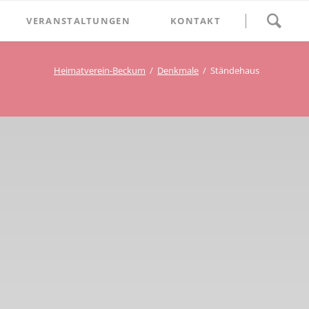
Navigation
VERANSTALTUNGEN
KONTAKT
überspringen
BETHLEHEM im Blumenthal
Heimatverein-Beckum
Denkmale
Ständehaus
Geschichten
Begegnung im Blumenthal
eschichtsverein Beckum
Schätze
Vortrag im Blumenthal
nmal
ichte