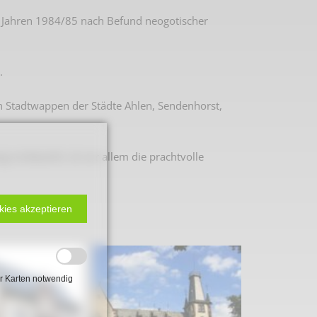
en Jahren 1984/85 nach Befund neogotischer
.
n Stadtwappen der Städte Ahlen, Sendenhorst,
 vortäuscht, ist vor allem die prachtvolle
kies akzeptieren
 2. Weltkrieg
hal
r Karten notwendig