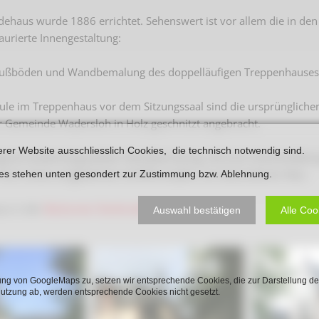
Plakate
Jüdischer Friedhof
dehaus wurde 1886 errichtet. Sehenswert ist vor allem die in d
Postkarten
aurierte Innengestaltung:
Steinkisten Gräber
öffentliche Gebäude
Fürstengrab
 Fußböden und Wandbemalung des doppelläufigen Treppenhauses
Prudentiaschule
Denkmal-Liste A
ule im Treppenhaus vor dem Sitzungssaal sind die ursprüngliche
Strassen
 Gemeinde Wadersloh in Holz geschnitzt angebracht.
Denkmal-Liste B
Totenzettel
erer Website ausschliesslich Cookies, die technisch notwendig sind.
Denkmal-Liste C
ginal wiederhergestellten Wandbemalung, die eine Holzvertäfelung
Totenzettel Bürger
 Form eines umgekehrten Schiffsrumpfes von besonderem Reiz.
ies stehen unten gesondert zur Zustimmung bzw. Ablehnung.
Denkmal_Liste weitere
Totenzettel Soldaten
us in der
Beckumer Denkmalliste
Denkmal-Liste Naturdenkmal
Auswahl bestätigen
Alle Coo
Gefallenen und Vermißte
Filmarchiv
Begegnungen im Blument
ng von GoogleMaps zu, setzen wir entsprechende Cookies, die zur Darstellung de
Nutzung ab, werden entsprechende Cookies nicht gesetzt.
Historische Filme