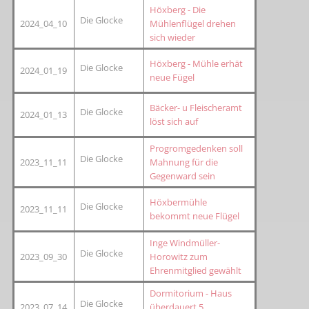
Höxberg - Die
Die Glocke
2024_04_10
Mühlenflügel drehen
sich wieder
Höxberg - Mühle erhät
Die Glocke
2024_01_19
neue Fügel
Bäcker- u Fleischeramt
Die Glocke
2024_01_13
löst sich auf
Progromgedenken soll
Die Glocke
2023_11_11
Mahnung für die
Gegenward sein
Höxbermühle
Die Glocke
2023_11_11
bekommt neue Flügel
Inge Windmüller-
Die Glocke
2023_09_30
Horowitz zum
Ehrenmitglied gewählt
Dormitorium - Haus
Die Glocke
2023_07_14
überdauert 5