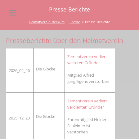
Presse-Berichte
Heimatverein-Beckum
Presse
Presse-Berichte
Presseberichte über den Heimatverein
Zementverein verliert
weiteren Gründer
Die Glocke
2026_02_26
Mitglied Alfred
Jungilligens verstorben
Zementverein verliert
verdienten Gründer
Die Glocke
2025_12_23
Ehrenmitglied Heiner
Schleimer ist
verstorben