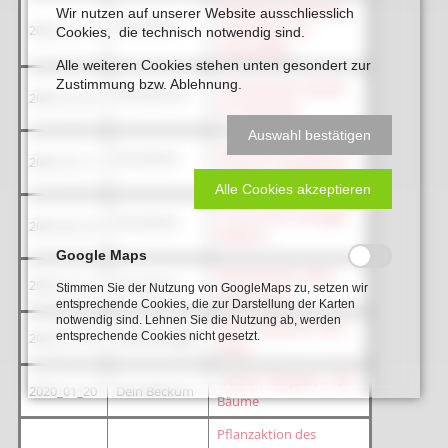
Neubeckum Bahnhof -
Wir nutzen auf unserer Website ausschliesslich
Die Glocke
2020_12_12
sanierungs und
Cookies, die technisch notwendig sind.
umbaufähig
Alle weiteren Cookies stehen unten gesondert zur
Zustimmung bzw. Ablehnung.
Heimatverein werkelt
Wersekurier
2020_07_22
an Festschrift
Auswahl bestätigen
Heimatforschung wird
Die Glocke
2020_07_17
als Buch veröffentlicht
Alle Cookies akzeptieren
Corona-Kise verhagelt
Die Glocke
2020_05_18
Jubiläum
Google Maps
Heimatverein dreht
2020_02_19
Die Glocke
Stimmen Sie der Nutzung von GoogleMaps zu, setzen wir
Ehrenrunde
entsprechende Cookies, die zur Darstellung der Karten
notwendig sind. Lehnen Sie die Nutzung ab, werden
Nach 100 Jahren noch
entsprechende Cookies nicht gesetzt.
2020_01_26
Stadtanzeiger
Ideen
<
Aktion 100 Jahre - 100
2020_01_20
Dein Beckum
Bäume
Pflanzaktion des