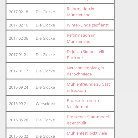
Reformation im
2017 02 18
Die Glocke
Münsterland
2017 02 16
Die Glocke
Winter-Linde gepflanzt
Reformation im
2017 02 06
Die Glocke
Münsterland
Dr Julian Simon stellt
2017 01 21
Die Glocke
Buch vor
Neujahrsempfang in
2017 01 17
Die Glocke
der Schmiede
Mühlenfreunde zu Gast
2016 09 24
Die Glocke
in Beckum
Probsteikirche im
2016 09 21
Wersekurier
Kleinformat
Bronzenes Stadtmodell
2016 05 26
Die Glocke
ist enthüllt
Mühlenfest lockt viele
2016 05 02
Die Glocke