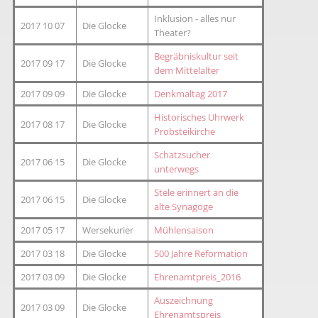
Inklusion - alles nur
2017 10 07
Die Glocke
Theater?
Begräbniskultur seit
2017 09 17
Die Glocke
dem Mittelalter
2017 09 09
Die Glocke
Denkmaltag 2017
Historisches Uhrwerk
2017 08 17
Die Glocke
Probsteikirche
Schatzsucher
2017 06 15
Die Glocke
unterwegs
Stele erinnert an die
2017 06 15
Die Glocke
alte Synagoge
2017 05 17
Wersekurier
Mühlensaison
2017 03 18
Die Glocke
500 Jahre Reformation
2017 03 09
Die Glocke
Ehrenamtpreis_2016
Auszeichnung
2017 03 09
Die Glocke
Ehrenamtspreis