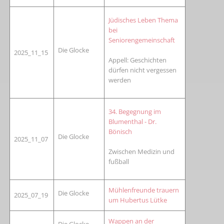
Jüdisches Leben Thema
bei
Seniorengemeinschaft
Die Glocke
2025_11_15
Appell: Geschichten
dürfen nicht vergessen
werden
34. Begegnung im
Blumenthal - Dr.
Bönisch
Die Glocke
2025_11_07
Zwischen Medizin und
fußball
Mühlenfreunde trauern
Die Glocke
2025_07_19
um Hubertus Lütke
Wappen an der
Die Glocke