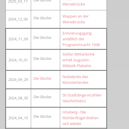
2025_03_17
Wersebrücke
Wappen an der
Die Glocke
2024_12_06
Wersebrücke
Erinnerungsgang
Die Glocke
2024_11_09
anläßlich der
Programmnacht 1938
Stefan Wittenbrink
Die Glocke
2024_10_01
erhält Augustin-
Wibbelt-Plakette
Nobelpreis des
Die Glocke
2024_09_29
Münsterlandes
50 Stadtdinge erzählen
Die Glocke
2024_08_30
Geschichte(n)
Höxberg - Die
Die Glocke
2024_04_10
Mühlenflügel drehen
sich wieder