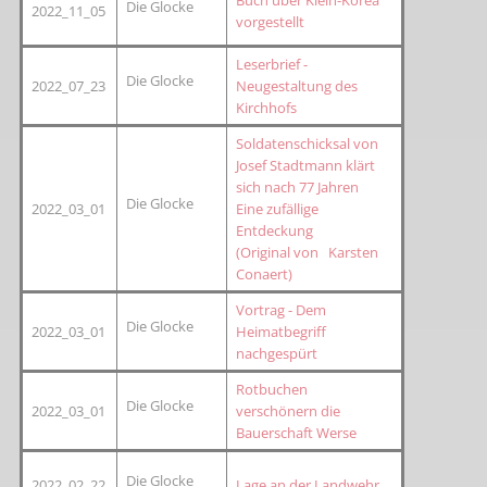
Buch über Klein-Korea
Die Glocke
2022_11_05
vorgestellt
Leserbrief -
Die Glocke
2022_07_23
Neugestaltung des
Kirchhofs
Soldatenschicksal von
Josef Stadtmann klärt
sich nach 77 Jahren
Die Glocke
2022_03_01
Eine zufällige
Entdeckung
(Original von Karsten
Conaert)
Vortrag - Dem
Die Glocke
2022_03_01
Heimatbegriff
nachgespürt
Rotbuchen
Die Glocke
2022_03_01
verschönern die
Bauerschaft Werse
Die Glocke
2022_02_22
Lage an der Landwehr