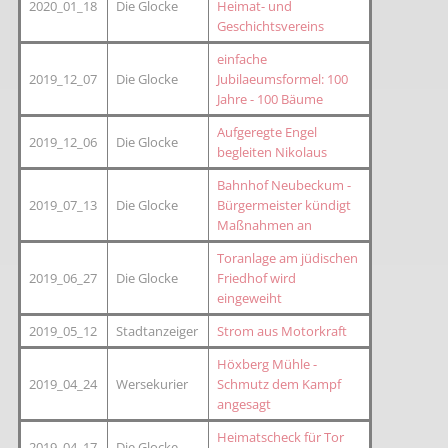
2020_01_18
Die Glocke
Heimat- und
Geschichtsvereins
einfache
2019_12_07
Die Glocke
Jubilaeumsformel: 100
Jahre - 100 Bäume
Aufgeregte Engel
2019_12_06
Die Glocke
begleiten Nikolaus
Bahnhof Neubeckum -
2019_07_13
Die Glocke
Bürgermeister kündigt
Maßnahmen an
Toranlage am jüdischen
2019_06_27
Die Glocke
Friedhof wird
eingeweiht
2019_05_12
Stadtanzeiger
Strom aus Motorkraft
Höxberg Mühle -
2019_04_24
Wersekurier
Schmutz dem Kampf
angesagt
Heimatscheck für Tor
2019_04_17
Die Glocke