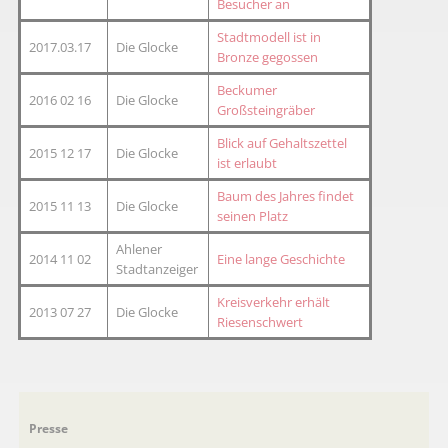
Besucher an
Stadtmodell ist in
2017.03.17
Die Glocke
Bronze gegossen
Beckumer
2016 02 16
Die Glocke
Großsteingräber
Blick auf Gehaltszettel
2015 12 17
Die Glocke
ist erlaubt
Baum des Jahres findet
2015 11 13
Die Glocke
seinen Platz
Ahlener
2014 11 02
Eine lange Geschichte
Stadtanzeiger
Kreisverkehr erhält
2013 07 27
Die Glocke
Riesenschwert
Navigation
Presse
überspringen