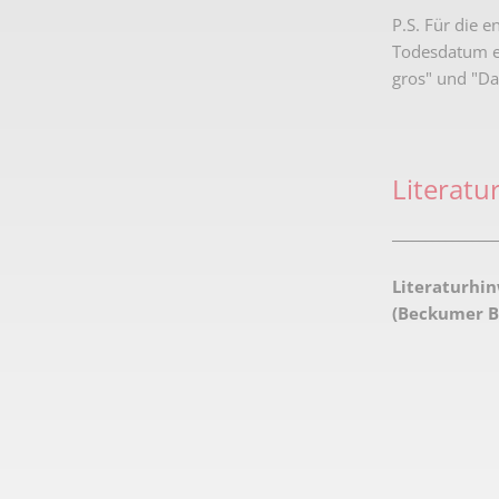
P.S. Für die 
Todesdatum ei
gros" und "D
Literatu
________________
Literaturhin
(Beckumer Bl