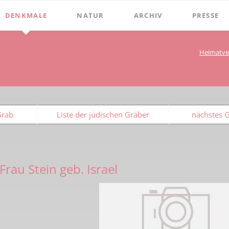
DENKMALE
NATUR
ARCHIV
PRESSE
Stephanus-Kirche
Grenzen
Bibliothek
Chroniken
Heimatve
Online Bücher
Hist. Rathaus
Bauerschaften
Beckumer 
100 Jahre Heimat- und G
Holter
Domitorium
Beckumer 
BECKUMER STADTDINGE
Wasserläufe
1
Wehrturm
Ich war ei
Grab
Liste der jüdischen Gräber
nächstes 
Bibliotheks-Systematik
Baum des Jahres
Köttings Mühle
Presse-Ber
Bibliotheks-Bestand
Windmühle
Bildarchiv
Ständehaus
Frau Stein geb. Israel
Briefbögen
Schmiede Galen
Fotos
Mariensäule
Landkarten
Hochkreuz - Alter Friedhof