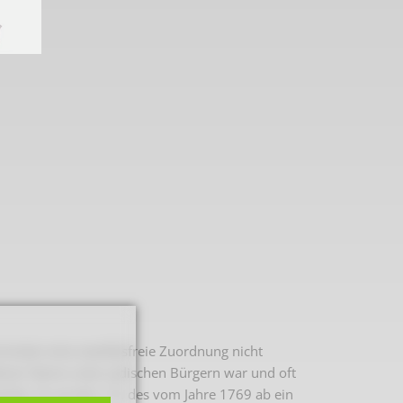
 2. Weltkrieg
nisten eine zweifelsfreie Zuordnung nicht
hal
tener Name unter jüdischen Bürgern war und oft
hte. So wurde z. B. des vom Jahre 1769 ab ein