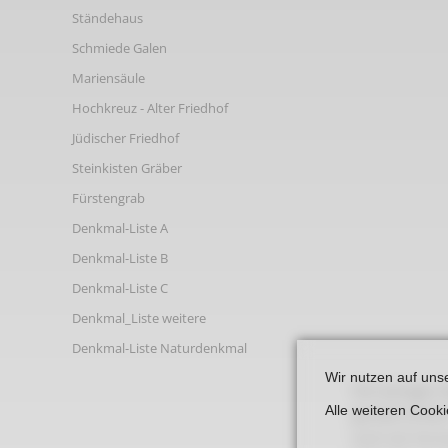
Links
Ständehaus
Schmiede Galen
Mariensäule
Hochkreuz - Alter Friedhof
Jüdischer Friedhof
Steinkisten Gräber
Fürstengrab
Denkmal-Liste A
Denkmal-Liste B
Denkmal-Liste C
Denkmal_Liste weitere
Denkmal-Liste Naturdenkmal
Wir nutzen auf uns
Die wenigen A
Alle weiteren Cook
gerade einfac
auch als Vorn