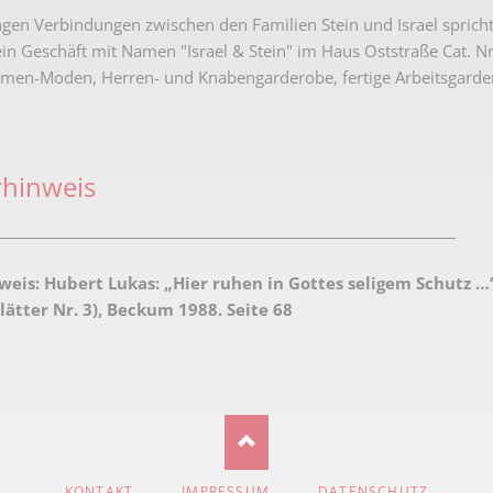
engen Verbindungen zwischen den Familien Stein und Israel spricht
n Geschäft mit Namen "Israel & Stein" im Haus Oststraße Cat. Nr.
amen-Moden, Herren- und Knabengarderobe, fertige Arbeitsgarde
rhinweis
_____________________________________________________________________
weis:
Hubert Lukas: „Hier ruhen in Gottes seligem Schutz …
ätter Nr. 3), Beckum 1988. Seite 68
NAVIGATION
KONTAKT
IMPRESSUM
DATENSCHUTZ