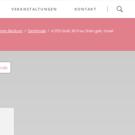
Navigation
VERANSTALTUNGEN
KONTAKT
überspringen
BETHLEHEM im Blumenthal
rein-Beckum
Denkmale
A 053 Grab 36 Frau Stein geb. Israel
Geschichten
Begegnung im Blumenthal
eschichtsverein Beckum
Schätze
Vortrag im Blumenthal
nmal
Grab
ichte