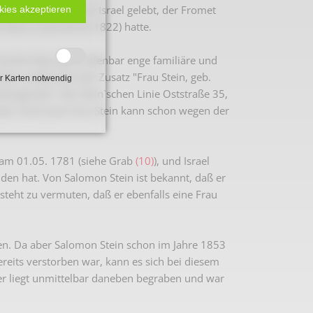
 Beckum ein Samuel Israel gelebt, der Fromet
kies akzeptieren
Kläre Israel (09.09.1822) hatte.
milie Stein ganz offenbar enge familiäre und
hielt, sodaß auch der Zusatz "Frau Stein, geb.
r Karten notwendig
dungsvater" der Stein`schen Linie Oststraße 35,
tet. Doch jene Frau Stein kann schon wegen der
 am 01.05. 1781 (siehe Grab
(10)
), und Israel
den hat. Von Salomon Stein ist bekannt, daß er
n steht zu vermuten, daß er ebenfalls eine Frau
n. Da aber Salomon Stein schon im Jahre 1853
ereits verstorben war, kann es sich bei diesem
ser liegt unmittelbar daneben begraben und war