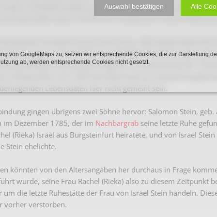
Israel in Herzfeld erwähnt und zu Anfang 19. Jahrhunderts hat in
Auswahl bestätigen
Alle Coo
Karnevalistische Filme
e und die Kinder Levy (* 07.09.1817), Salomon (* 06.03.1820) und 
Religiöse Filme
rschwerender Umstand kommt noch hinzu, daß insbesondere die Fa
Sonstige Filme
e Beziehungen zu der (vielleicht weitläufigen) Familie Israel unter
ng von GoogleMaps zu, setzen wir entsprechende Cookies, die zur Darstellung de
Nutzung ab, werden entsprechende Cookies nicht gesetzt.
keine eindeutige Zuordnung ermöglicht. So hatte bereits der "Grün
Nachlässe
n Philipp Stein, um 1780 eine Adel Israel aus Haselünne geheira
derliegenden Lebensdaten hier nicht gemeint sein.
bindung gingen übrigens zwei Söhne hervor: Salomon Stein, geb.
en im Dezember 1785, der im
Nachbargrab
seine letzte Ruhe gefun
el (Rieka) Israel aus Burgsteinfurt heiratete, und von Israel Stei
e Stein ehelichte.
uen könnten von den Altersangaben her durchaus in Frage komme
führt wurde, seine Frau Rachel (Rieka) also zu diesem Zeitpunkt b
 um die letzte Ruhestätte der Frau von Israel Stein handeln. Die
hr vorher verstorben.