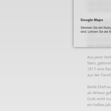
Jude Salomon 
Levy heiratet
Google Maps
Als dritter e
wirtschaftlich
Stimmen Sie der Nutzu
sind. Lehnen Sie die 
Israel" noch 
Samuel Salomo
weit auseinan
Aus jener Ver
Stein, gebor
1817 eine Rach
aus der Famili
Beide Ehefra
als Witwer ge
Grab wohl nur
ein halbes Ja