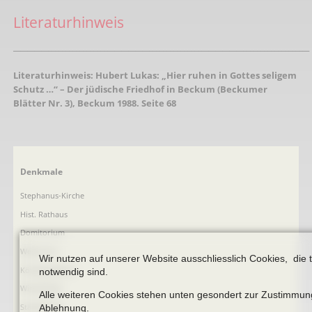
Literaturhinweis
_____________________________________________________________________________________
Literaturhinweis:
Hubert Lukas: „Hier ruhen in Gottes seligem
Schutz …“ – Der jüdische Friedhof in Beckum (Beckumer
Blätter Nr. 3), Beckum 1988. Seite 68
Navigation
Denkmale
überspringen
Stephanus-Kirche
Hist. Rathaus
Domitorium
Wehrturm
Wir nutzen auf unserer Website ausschliesslich Cookies, die 
Köttings Mühle
notwendig sind.
Windmühle
Alle weiteren Cookies stehen unten gesondert zur Zustimmun
Ständehaus
Ablehnung.