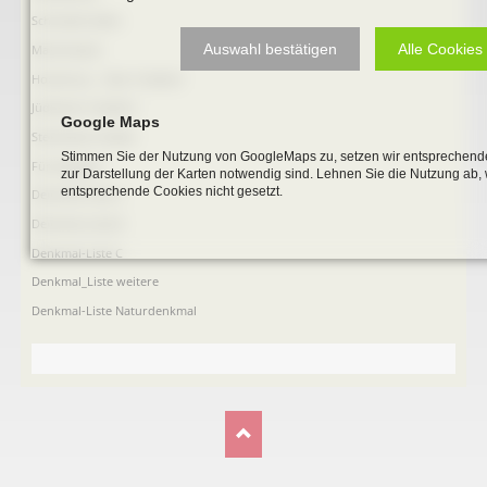
Schmiede Galen
Auswahl bestätigen
Alle Cookies
Mariensäule
Hochkreuz - Alter Friedhof
Jüdischer Friedhof
Google Maps
Steinkisten Gräber
Stimmen Sie der Nutzung von GoogleMaps zu, setzen wir entsprechende
Fürstengrab
zur Darstellung der Karten notwendig sind. Lehnen Sie die Nutzung ab,
entsprechende Cookies nicht gesetzt.
Denkmal-Liste A
Denkmal-Liste B
Denkmal-Liste C
Denkmal_Liste weitere
Denkmal-Liste Naturdenkmal
NAVIGATION