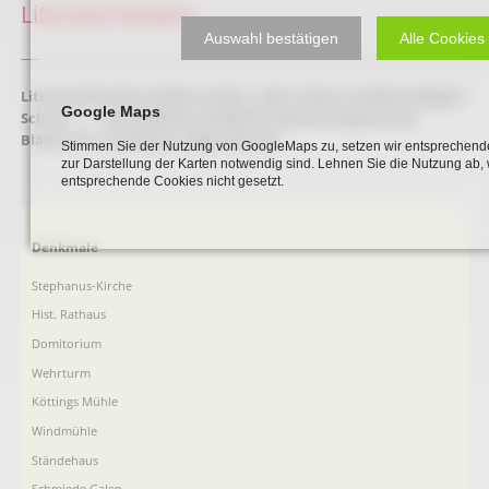
Literaturhinweis
Auswahl bestätigen
Alle Cookies
_____________________________________________________________________________________
Literaturhinweis:
Hubert Lukas: „Hier ruhen in Gottes seligem
Google Maps
Schutz …“ – Der jüdische Friedhof in Beckum (Beckumer
Blätter Nr. 3), Beckum 1988. Seite 68
Stimmen Sie der Nutzung von GoogleMaps zu, setzen wir entsprechende
zur Darstellung der Karten notwendig sind. Lehnen Sie die Nutzung ab,
entsprechende Cookies nicht gesetzt.
Navigation
Denkmale
überspringen
Stephanus-Kirche
Hist. Rathaus
Domitorium
Wehrturm
Köttings Mühle
Windmühle
Ständehaus
Schmiede Galen