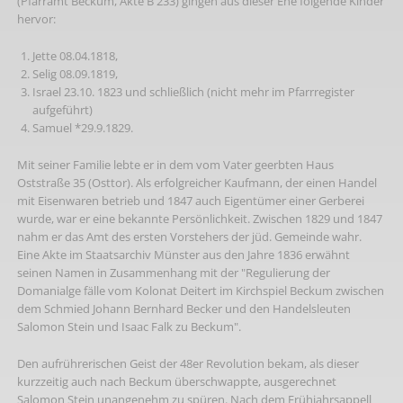
(Pfarramt Beckum, Akte B 233) gingen aus dieser Ehe folgende Kinder
hervor:
Jette 08.04.1818,
Selig 08.09.1819,
Israel 23.10. 1823 und schließlich (nicht mehr im Pfarrregister
aufgeführt)
Samuel *29.9.1829.
Mit seiner Familie lebte er in dem vom Vater geerbten Haus
Oststraße 35 (Osttor). Als erfolgreicher Kaufmann, der einen Handel
mit Eisenwaren betrieb und 1847 auch Eigentümer einer Gerberei
wurde, war er eine bekannte Persönlichkeit. Zwischen 1829 und 1847
nahm er das Amt des ersten Vorstehers der jüd. Gemeinde wahr.
Eine Akte im Staatsarchiv Münster aus den Jahre 1836 erwähnt
seinen Namen in Zusammenhang mit der "Regulierung der
Domanialge fälle vom Kolonat Deitert im Kirchspiel Beckum zwischen
dem Schmied Johann Bernhard Becker und den Handelsleuten
Salomon Stein und Isaac Falk zu Beckum".
Den aufrührerischen Geist der 48er Revolution bekam, als dieser
kurzzeitig auch nach Beckum überschwappte, ausgerechnet
Salomon Stein unangenehm zu spüren. Nach dem Frühjahrsappell