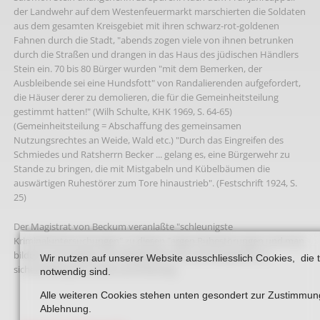
der Landwehr auf dem Westenfeuermarkt marschierten die Soldaten
aus dem gesamten Kreisgebiet mit ihren schwarz-rot-goldenen
Fahnen durch die Stadt, "abends zogen viele von ihnen betrunken
durch die Straßen und drangen in das Haus des jüdischen Händlers
Stein ein. 70 bis 80 Bürger wurden "mit dem Bemerken, der
Ausbleibende sei eine Hundsfott" von Randalierenden aufgefordert,
die Häuser derer zu demolieren, die für die Gemeinheitsteilung
gestimmt hatten!" (Wilh Schulte, KHK 1969, S. 64-65)
(Gemeinheitsteilung = Abschaffung des gemeinsamen
Nutzungsrechtes an Weide, Wald etc.) "Durch das Eingreifen des
Schmiedes und Ratsherrn Becker ... gelang es, eine Bürgerwehr zu
Stande zu bringen, die mit Mistgabeln und Kübelbäumen die
auswärtigen Ruhestörer zum Tore hinaustrieb". (Festschrift 1924, S.
25)
Der Magistrat von Beckum veranlaßte "schleunigste
Kriminaluntersuchungen" zu diesen "argen Ruhestörungen und man
bildete unverzüglich eine Bürgerwehr mit vier Kompanien zu
Wir nutzen auf unserer Website ausschliesslich Cookies, die 
sicherstellung von Ruhe und Ordnung.
notwendig sind.
Alle weiteren Cookies stehen unten gesondert zur Zustimmun
Ablehnung.