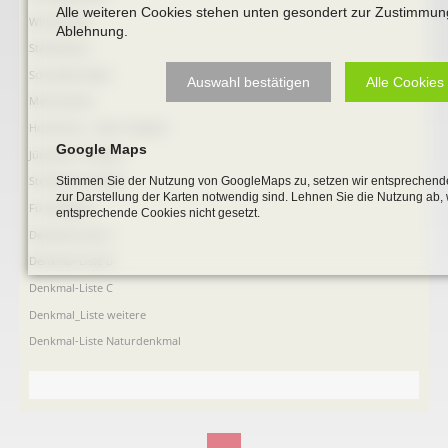
Alle weiteren Cookies stehen unten gesondert zur Zustimmun
Windmühle
Ablehnung.
Ständehaus
Schmiede Galen
Auswahl bestätigen
Alle Cookies
Mariensäule
Hochkreuz - Alter Friedhof
Google Maps
Jüdischer Friedhof
Steinkisten Gräber
Stimmen Sie der Nutzung von GoogleMaps zu, setzen wir entsprechende
zur Darstellung der Karten notwendig sind. Lehnen Sie die Nutzung ab,
Fürstengrab
entsprechende Cookies nicht gesetzt.
Denkmal-Liste A
Denkmal-Liste B
Denkmal-Liste C
Denkmal_Liste weitere
Denkmal-Liste Naturdenkmal