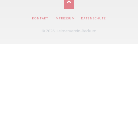
NAVIGATION
KONTAKT
IMPRESSUM
DATENSCHUTZ
ÜBERSPRINGEN
© 2026 Heimatverein-Beckum