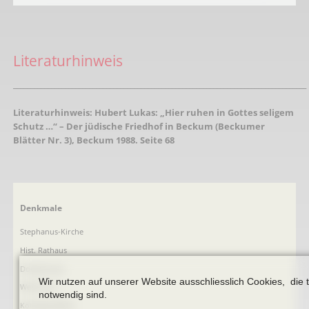
Literaturhinweis
_____________________________________________________________________________________
Literaturhinweis:
Hubert Lukas: „Hier ruhen in Gottes seligem
Schutz …“ – Der jüdische Friedhof in Beckum (Beckumer
Blätter Nr. 3), Beckum 1988. Seite 68
Navigation
Denkmale
überspringen
Stephanus-Kirche
Hist. Rathaus
Domitorium
Wir nutzen auf unserer Website ausschliesslich Cookies, die 
Wehrturm
notwendig sind.
Köttings Mühle