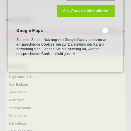
Alle Cookies akzeptieren
Weitere Infos:
Google Maps
2017_06_10_Beckumer Geschichten - Der erste evangelische Friedhof
in Beckum
Stimmen Sie der Nutzung von GoogleMaps zu, setzen wir
entsprechende Cookies, die zur Darstellung der Karten
notwendig sind. Lehnen Sie die Nutzung ab, werden
entsprechende Cookies nicht gesetzt.
Navigation
Denkmale
überspringen
Stephanus-Kirche
Hist. Rathaus
Domitorium
Wehrturm
Köttings Mühle
Windmühle
Ständehaus
Schmiede Galen