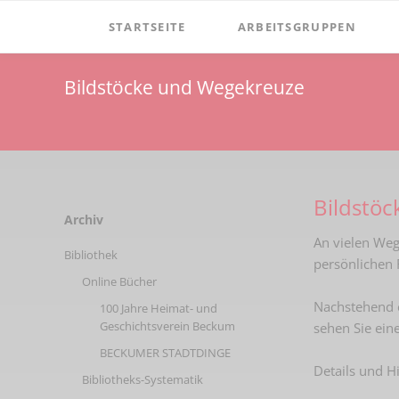
STARTSEITE
ARBEITSGRUPPEN
Verein
Dormitorium
Bildstöcke und Wegekreuze
Vorstand
Film
Aufgaben
Windmühle Höxberg
Satzung
Windmuehle-am-hoexberg
Bildstö
Mitgliedschaft
Zementmuseum
Navigation
Archiv
überspringen
Spenden
An vielen Weg
Mineralien & Fossilien
Bibliothek
persönlichen 
Vereinsgeschichte
Online Bücher
Nachstehend 
Vorsitzende
100 Jahre Heimat- und
Geschichtsverein Beckum
sehen Sie ein
Ehrenmitglieder
BECKUMER STADTDINGE
Details und 
Newsletter
Bibliotheks-Systematik