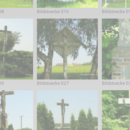
Karnevalistische Filme
08
Bildstoecke 010
Bildstoecke 0
Religiöse Filme
Sonstige Filme
Nachlässe
26
Bildstoecke 027
Bildstoecke 0