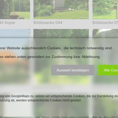
40 Kopie
Bildstoecke 044
Bildstoecke 0
erer Website ausschliesslich Cookies, die technisch notwendig sind.
ies stehen unten gesondert zur Zustimmung bzw. Ablehnung.
Auswahl bestätigen
Alle Coo
58
Bildstoecke 060
Bildstoecke 0
ng von GoogleMaps zu, setzen wir entsprechende Cookies, die zur Darstellung de
Nutzung ab, werden entsprechende Cookies nicht gesetzt.