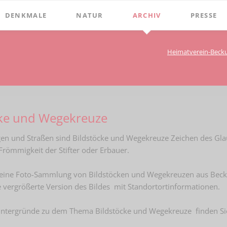
DENKMALE
NATUR
ARCHIV
PRESSE
Stephanus-Kirche
Grenzen
Bibliothek
Chroniken
Heimatverein-Bec
Online Bücher
Hist. Rathaus
Bauerschaften
Beckumer 
100 Jahre Heimat- und G
Holter
Domitorium
Beckumer 
BECKUMER STADTDINGE
Wasserläufe
1
Wehrturm
Ich war ei
cke und Wegekreuze
Bibliotheks-Systematik
Baum des Jahres
Köttings Mühle
Presse-Ber
Bibliotheks-Bestand
en und Straßen sind Bildstöcke und Wegekreuze Zeichen des Glaub
Windmühle
Frömmigkeit der Stifter oder Erbauer.
Bildarchiv
Ständehaus
eine Foto-Sammlung von Bildstöcken und Wegekreuzen aus Beck
Briefbögen
Schmiede Galen
e vergrößerte Version des Bildes mit Standortortinformationen.
Fotos
Mariensäule
Hintergründe zu dem Thema Bildstöcke und Wegekreuze finden Si
Landkarten
Hochkreuz - Alter Friedhof