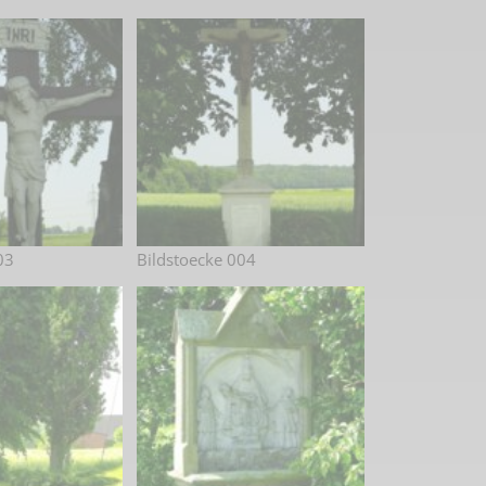
03
Bildstoecke 004
 2. Weltkrieg
hal