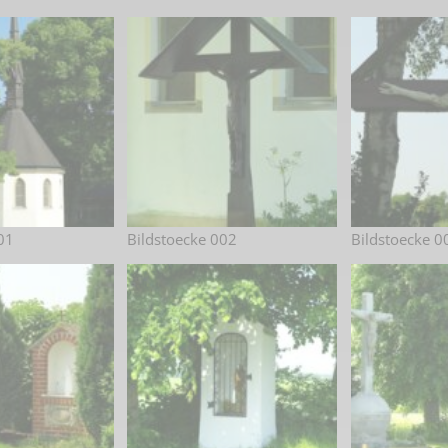
Plakate
Jüdischer Friedhof
Postkarten
Steinkisten Gräber
öffentliche Gebäude
Fürstengrab
Prudentiaschule
Denkmal-Liste A
Strassen
Denkmal-Liste B
Totenzettel
Denkmal-Liste C
01
Bildstoecke 002
Bildstoecke 0
Totenzettel Bürger
Denkmal_Liste weitere
Totenzettel Soldaten
Denkmal-Liste Naturdenkmal
Gefallenen und Vermißte
Filmarchiv
Begegnungen im Blument
Historische Filme