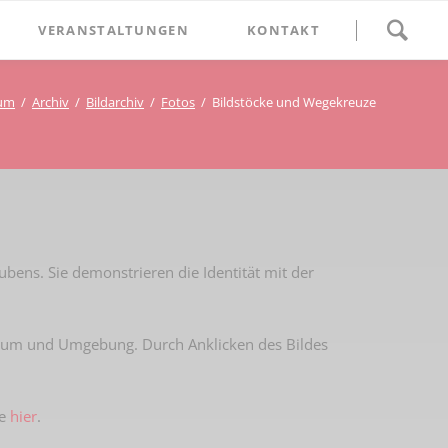
Navigation
VERANSTALTUNGEN
KONTAKT
überspringen
BETHLEHEM im Blumenthal
kum
Archiv
Bildarchiv
Fotos
Bildstöcke und Wegekreuze
Geschichten
Begegnung im Blumenthal
eschichtsverein Beckum
Schätze
Vortrag im Blumenthal
nmal
ichte
ens. Sie demonstrieren die Identität mit der
um und Umgebung. Durch Anklicken des Bildes
e
hier
.