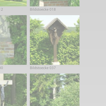
12
Bildstoecke 018
30
Bildstoecke 037