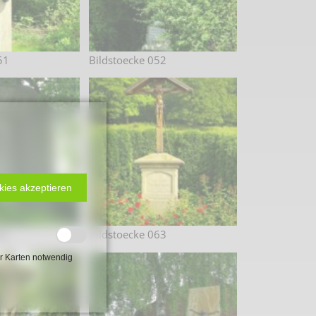
51
Bildstoecke 052
kies akzeptieren
62
Bildstoecke 063
r Karten notwendig