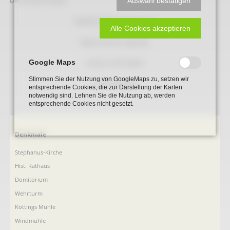
Die Inschrift lautet:
Auswahl bestätigen
Gedenkt der Vergangenen!
Alle Cookies akzeptieren
Besinnt Euch Lebende
Google Maps
schaut voll Frieden
Stimmen Sie der Nutzung von GoogleMaps zu, setzen wir
in die Zukunft.
entsprechende Cookies, die zur Darstellung der Karten
notwendig sind. Lehnen Sie die Nutzung ab, werden
entsprechende Cookies nicht gesetzt.
Navigation
Denkmale
überspringen
Stephanus-Kirche
Hist. Rathaus
Domitorium
Wehrturm
Köttings Mühle
Windmühle