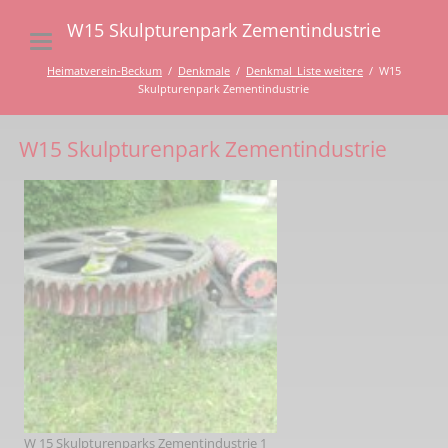
W15 Skulpturenpark Zementindustrie
Heimatverein-Beckum
Denkmale
Denkmal_Liste weitere
W15
Skulpturenpark Zementindustrie
W15 Skulpturenpark Zementindustrie
W 15 Skulpturenparks Zementindustrie 1