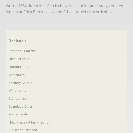
Wurde 1986 durch den Geschichtsverein auf Veranlassung von dem
Ingenieur Erich Bomke aus alten Schachtofenteilen errichtet.
Navigation
Denkmale
überspringen
Stephanus-Kirche
Hist. Rathaus
Domitorium
Wehrturm
Köttings Mühle
Windmühle
Ständehaus
Schmiede Galen
Mariensäule
Hochkreuz - Alter Friedhof
Jüdischer Friedhof