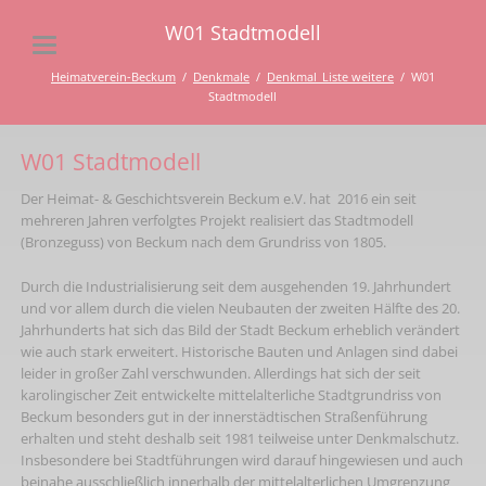
W01 Stadtmodell
Heimatverein-Beckum
Denkmale
Denkmal_Liste weitere
W01
Stadtmodell
W01 Stadtmodell
Der Heimat- & Geschichtsverein Beckum e.V. hat 2016 ein seit
mehreren Jahren verfolgtes Projekt realisiert das Stadtmodell
(Bronzeguss) von Beckum nach dem Grundriss von 1805.
Durch die Industrialisierung seit dem ausgehenden 19. Jahrhundert
und vor allem durch die vielen Neubauten der zweiten Hälfte des 20.
Jahrhunderts hat sich das Bild der Stadt Beckum erheblich verändert
wie auch stark erweitert. Historische Bauten und Anlagen sind dabei
leider in großer Zahl verschwunden. Allerdings hat sich der seit
karolingischer Zeit entwickelte mittelalterliche Stadtgrundriss von
Beckum besonders gut in der innerstädtischen Straßenführung
erhalten und steht deshalb seit 1981 teilweise unter Denkmalschutz.
Insbesondere bei Stadtführungen wird darauf hingewiesen und auch
beinahe ausschließlich innerhalb der mittelalterlichen Umgrenzung