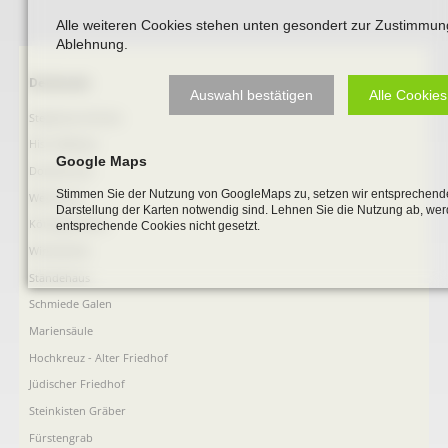
Alle weiteren Cookies stehen unten gesondert zur Zustimmun
Ablehnung.
Navigation
Denkmale
Auswahl bestätigen
Alle Cookies
überspringen
Stephanus-Kirche
Hist. Rathaus
Google Maps
Domitorium
Stimmen Sie der Nutzung von GoogleMaps zu, setzen wir entsprechende
Wehrturm
Darstellung der Karten notwendig sind. Lehnen Sie die Nutzung ab, we
Köttings Mühle
entsprechende Cookies nicht gesetzt.
Windmühle
Ständehaus
Schmiede Galen
Mariensäule
Hochkreuz - Alter Friedhof
Jüdischer Friedhof
Steinkisten Gräber
Fürstengrab