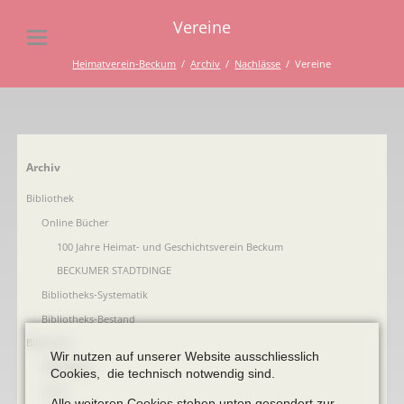
Vereine
Heimatverein-Beckum
Archiv
Nachlässe
Vereine
Navigation
Archiv
überspringen
Bibliothek
Online Bücher
100 Jahre Heimat- und Geschichtsverein Beckum
BECKUMER STADTDINGE
Bibliotheks-Systematik
Bibliotheks-Bestand
Bildarchiv
Wir nutzen auf unserer Website ausschliesslich
Briefbögen
Cookies, die technisch notwendig sind.
Fotos
Alle weiteren Cookies stehen unten gesondert zur