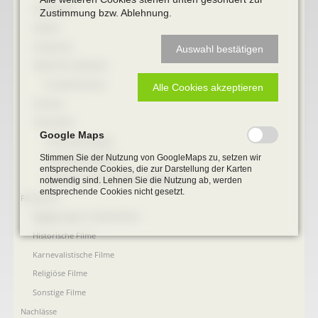
Landkarten
Zustimmung bzw. Ablehnung.
Plakate
Postkarten
Auswahl bestätigen
öffentliche Gebäude
Prudentiaschule
Alle Cookies akzeptieren
Strassen
Totenzettel
Google Maps
Totenzettel Bürger
Stimmen Sie der Nutzung von GoogleMaps zu, setzen wir
Totenzettel Soldaten
entsprechende Cookies, die zur Darstellung der Karten
Gefallenen und Vermißte 2. Weltkrieg
notwendig sind. Lehnen Sie die Nutzung ab, werden
entsprechende Cookies nicht gesetzt.
Filmarchiv
Begegnungen im Blumenthal
Historische Filme
Karnevalistische Filme
Religiöse Filme
Sonstige Filme
Nachlässe