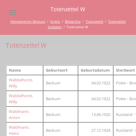
Totenzettel W
Heimatverein-Beckum
Archiv
Bildarchiv
Totenzettel
Totenzettel
Soldaten
Totenzettel W
Totenzettel W
Name
Geburtsort
Geburtsdatum
Sterbeort
Wabbelhorst,
Beckum
04.02.1922
Polen - Br
Willy
Wabbelhorst,
Beckum
04.02.1922
Polen - Br
Willy
Waldmann,
Beckum
13.06.1920
Russland - 
Anton
Waldmann,
Beckum
27.12.1924
Russland -
Heinz