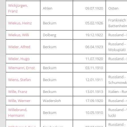
Wickjürgen,
Ahlen
09.07.1920
Osten
Franz
Frankreich 
Wiekus, Heinz
Beckum
05.02.1926
Battenhei
Wiekus, Willi
Dolberg
19.12.1922
Russland -
Russland -
Wieler, Alfred
Beckum
06.04.1923
Mokupiati
Wieler, Hugo
11.07.1920
Russland -
Wiemann, Ernst
Beckum
03.11.1910
Russland -
Wiens, Stefan
Beckum
12.01.1911
Schumowk
Wille, Franz
Beckum
13.01.1913
Italien - R
Wille, Werner
Wadersloh
17.09.1920
Russland -
Willebrand,
Russland - W
Beckum
10.05.1910
Hermann
lucki
Russland -