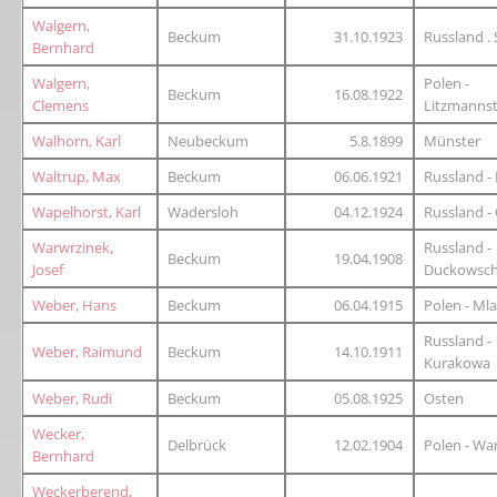
Walgern,
Beckum
31.10.1923
Russland . 
Bernhard
Walgern,
Polen -
Beckum
16.08.1922
Clemens
Litzmanns
Walhorn, Karl
Neubeckum
5.8.1899
Münster
Waltrup, Max
Beckum
06.06.1921
Russland -
Wapelhorst, Karl
Wadersloh
04.12.1924
Russland - 
Warwrzinek,
Russland -
Beckum
19.04.1908
Josef
Duckowsch
Weber, Hans
Beckum
06.04.1915
Polen - Ml
Russland -
Weber, Raimund
Beckum
14.10.1911
Kurakowa
Weber, Rudi
Beckum
05.08.1925
Osten
Wecker,
Delbrück
12.02.1904
Polen - Wa
Bernhard
Weckerberend,