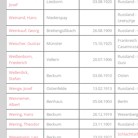
Liesborn
03.08.1920
Russland - 
Josef
Russland -
Weinand, Hans
Niederspay
Uretschje
Weinkauf, Georg
Breitengüßbach
26.08.1909
Russland -
Frankreich
Weischer, Gustav
Münster
15.10.1925
Casamozz
Weißenborn,
Russland - 
Vellern
20.07.1906
Friederich
Gusi
Wellerdick,
Beckum
03.06.1910
Osten
Stefan
Wenge, Josef
Ostenfelde
13.02.1913
Russland -
Wennemer,
Benhaus
05.04.1903
Berlin
Albert
Wering, Hans
Beckum
26.12.1919
Wesenber
Wering, Theodor
Beckum
23.11.1901
Russland -
Schlachtsch
Wesemann, Leo
Beckum
23.03.1922