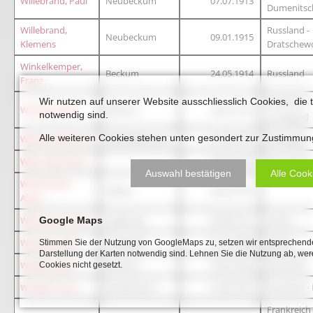
Willebrand, Paul
Neubeckum
07.07.1913
Dumenitsc
Willebrand,
Russland -
Neubeckum
09.01.1915
Klemens
Dratschew
Winkelkemper,
Beckum
24.05.1914
Russland
Franz
Wir nutzen auf unserer Website ausschliesslich Cookies, die 
Russland -
Winkler, Josef
Beckum
24.02.1913
notwendig sind.
Leningrad
Alle weiteren Cookies stehen unten gesondert zur Zustimmun
Winter, Johannes
Recklinghausen
01.05.1912
Bubingen
Witte, Bernhard
26.09.1916
Rumänien 
Auswahl bestätigen
Alle Cook
Wittkemper,
Vellern
03.06.1919
Aloys
Wittmund, Franz
Lippborg
05.08.1911
Osten
Google Maps
Woiziak, Josef
Lengerich
10.10.1900
Italien
Stimmen Sie der Nutzung von GoogleMaps zu, setzen wir entsprechende
Darstellung der Karten notwendig sind. Lehnen Sie die Nutzung ab, w
Wrede, Heinz
Beckum
16.03.1924
Mersdorf
Cookies nicht gesetzt.
Wrobel, Franz
Neubeckum
12.03.1921
Russland -
Frankreich 