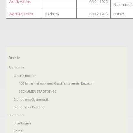
Wulff, Alfons
06.04.1925
Normandi
Wörtler, Franz
Beckum
08.12.1925
Osten
Navigation
Archiv
überspringen
Bibliothek
Online Bücher
100 Jahre Heimat- und Geschichtsverein Beckum
BECKUMER STADTDINGE
Bibliotheks-Systematik
Bibliotheks-Bestand
Bildarchiv
Briefbögen
Fotos