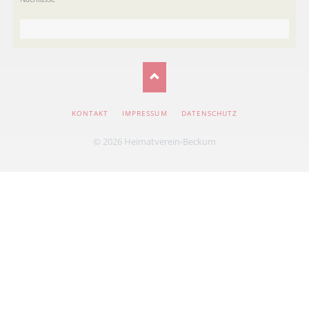
NAVIGATION
KONTAKT
IMPRESSUM
DATENSCHUTZ
ÜBERSPRINGEN
© 2026 Heimatverein-Beckum