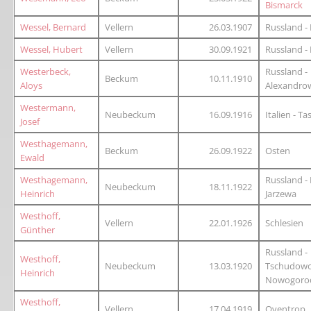
Bismarck
Wessel, Bernard
Vellern
26.03.1907
Russland -
Wessel, Hubert
Vellern
30.09.1921
Russland -
Westerbeck,
Russland -
Beckum
10.11.1910
Aloys
Alexandro
Westermann,
Neubeckum
16.09.1916
Italien - Ta
Josef
Westhagemann,
Beckum
26.09.1922
Osten
Ewald
Westhagemann,
Russland - 
Neubeckum
18.11.1922
Heinrich
Jarzewa
Westhoff,
Vellern
22.01.1926
Schlesien
Günther
Russland -
Westhoff,
Neubeckum
13.03.1920
Tschudow
Heinrich
Nowogoro
Westhoff,
Vellern
17.04.1919
Oventrop