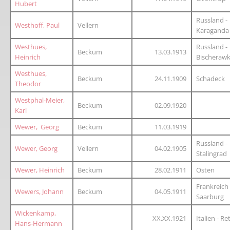
Hubert
Russland -
Westhoff, Paul
Vellern
Karaganda
Westhues,
Russland -
Beckum
13.03.1913
Heinrich
Bischeraw
Westhues,
Beckum
24.11.1909
Schadeck
Theodor
Westphal-Meier,
Beckum
02.09.1920
Karl
Wewer, Georg
Beckum
11.03.1919
Russland -
Wewer, Georg
Vellern
04.02.1905
Stalingrad
Wewer, Heinrich
Beckum
28.02.1911
Osten
Frankreich 
Wewers, Johann
Beckum
04.05.1911
Saarburg
Wickenkamp,
XX.XX.1921
Italien - R
Hans-Hermann