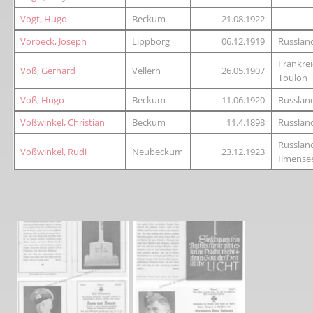
Vogt, Hugo
Beckum
21.08.1922
Vorbeck, Joseph
Lippborg
06.12.1919
Russland
Frankrei
Voß, Gerhard
Vellern
26.05.1907
Toulon
Voß, Hugo
Beckum
11.06.1920
Russlan
Voßwinkel, Christian
Beckum
11.4.1898
Russlan
Russland
Voßwinkel, Rudi
Neubeckum
23.12.1923
Ilmense