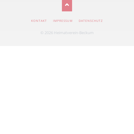
NAVIGATION
KONTAKT
IMPRESSUM
DATENSCHUTZ
ÜBERSPRINGEN
© 2026 Heimatverein-Beckum