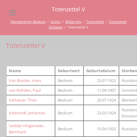
Totenzettel V
Heimatverein-Beckum
Archiv
Bildarchiv
Totenzettel
Totenzettel
Soldaten
Totenzettel V
Totenzettel V
Name
Geburtsort
Geburtsdatum
Sterbeo
Van Boxten, Hans
Beckum
23.07.1923
Russland
van Rühden, Paul
Beckum
11.09.1907
Sonnen
Vatheuer, Theo
Beckum
20.07.1924
Blanken
Russland
Vatterodt, Johannes
Beckum
23.03.1924
Konstan
Vedder-Högemeier,
Beckum
15.04.1920
Russlan
Bernhard