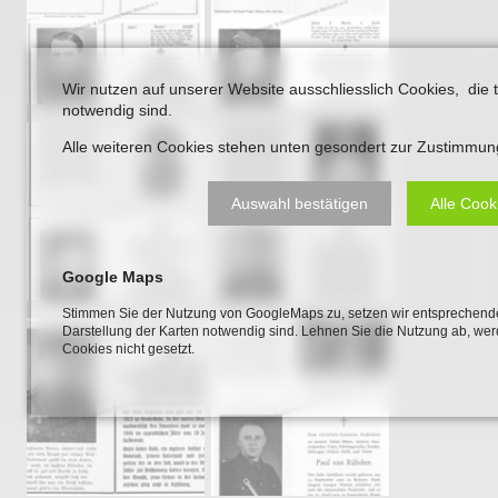
Wir nutzen auf unserer Website ausschliesslich Cookies, die 
notwendig sind.
Alle weiteren Cookies stehen unten gesondert zur Zustimmun
Auswahl bestätigen
Alle Cook
Google Maps
Stimmen Sie der Nutzung von GoogleMaps zu, setzen wir entsprechende
Darstellung der Karten notwendig sind. Lehnen Sie die Nutzung ab, w
Cookies nicht gesetzt.