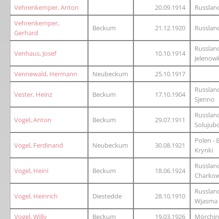
Vehrenkemper, Anton
20.09.1914
Russlan
Vehrenkemper,
Beckum
21.12.1920
Russland
Gerhard
Russland
Venhaus, Josef
10.10.1914
Jelenow
Vennewald, Hermann
Neubeckum
25.10.1917
Russland
Vester, Heinz
Beckum
17.10.1904
Sjenno
Russland
Vogel, Anton
Beckum
29.07.1911
Solujub
Polen - 
Vogel, Ferdinand
Neubeckum
30.08.1921
Krynki
Russland
Vogel, Heini
Beckum
18.06.1924
Charko
Russlan
Vogel, Heinrich
Diestedde
28.10.1910
Wjasma
Vogel, Willy
Beckum
19.03.1926
Mörchi