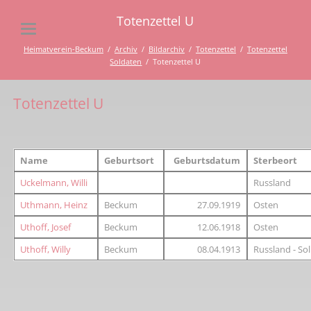
Totenzettel U
Heimatverein-Beckum
Archiv
Bildarchiv
Totenzettel
Totenzettel
Soldaten
Totenzettel U
Totenzettel U
Name
Geburtsort
Geburtsdatum
Sterbeort
Uckelmann, Willi
Russland
Uthmann, Heinz
Beckum
27.09.1919
Osten
Uthoff, Josef
Beckum
12.06.1918
Osten
Uthoff, Willy
Beckum
08.04.1913
Russland - So