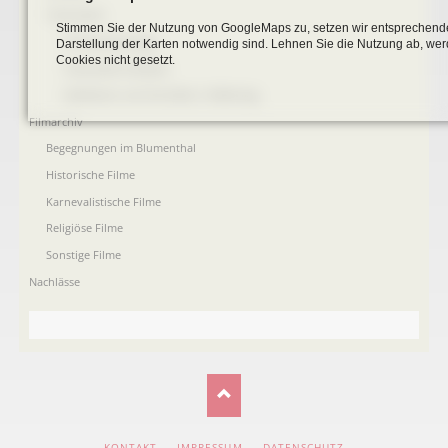
Totenzettel
Stimmen Sie der Nutzung von GoogleMaps zu, setzen wir entsprechende
Totenzettel Bürger
Darstellung der Karten notwendig sind. Lehnen Sie die Nutzung ab, w
Cookies nicht gesetzt.
Totenzettel Soldaten
Gefallenen und Vermißte 2. Weltkrieg
Filmarchiv
Begegnungen im Blumenthal
Historische Filme
Karnevalistische Filme
Religiöse Filme
Sonstige Filme
Nachlässe
NAVIGATION
KONTAKT
IMPRESSUM
DATENSCHUTZ