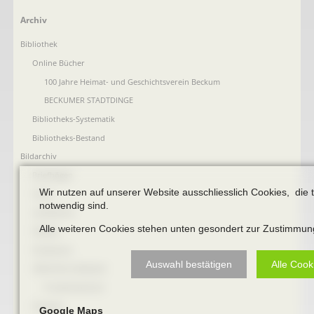
Navigation
Archiv
überspringen
Bibliothek
Online Bücher
100 Jahre Heimat- und Geschichtsverein Beckum
BECKUMER STADTDINGE
Bibliotheks-Systematik
Bibliotheks-Bestand
Bildarchiv
Briefbögen
Wir nutzen auf unserer Website ausschliesslich Cookies, die 
Fotos
notwendig sind.
Landkarten
Alle weiteren Cookies stehen unten gesondert zur Zustimmun
Plakate
Postkarten
Auswahl bestätigen
Alle Cook
öffentliche Gebäude
Prudentiaschule
Strassen
Google Maps