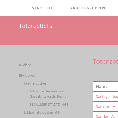
STARTSEITE
ARBEITSGRUPPEN
Verein
Dormitorium
Totenzettel S
Vorstand
Film
Aufgaben
Windmühle Höxberg
Satzung
Windmuehle-am-hoexberg
Totenzet
Mitgliedschaft
Zementmuseum
Navigation
Archiv
überspringen
Spenden
Mineralien & Fossilien
Bibliothek
Vereinsgeschichte
Online Bücher
Name
Vorsitzende
100 Jahre Heimat- und
Sachs, Julius
Geschichtsverein Beckum
Ehrenmitglieder
BECKUMER STADTDINGE
Samson. He
Newsletter
Bibliotheks-Systematik
Sander, Will