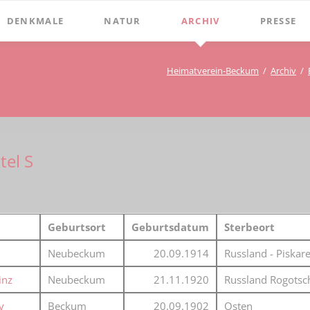
DENKMALE
NATUR
ARCHIV
PRESSE
Stephanus-Kirche
Grenzen
Bibliothek
Chroniken
Heimatverein-Beckum
Archiv
Online Bücher
Hist. Rathaus
Bauerschaften
Beckumer 
100 Jahre Heimat- und G
Holter
Domitorium
Beckumer 
BECKUMER STADTDINGE
Wasserläufe
1
Wehrturm
Ich war ei
tel S
Bibliotheks-Systematik
Baum des Jahres
Köttings Mühle
Presse-Ber
Bibliotheks-Bestand
Windmühle
Bildarchiv
Ständehaus
Geburtsort
Geburtsdatum
Sterbeort
Briefbögen
Schmiede Galen
Neubeckum
20.09.1914
Russland - Piska
Fotos
Mariensäule
inz
Neubeckum
21.11.1920
Russland Rogotsc
Landkarten
Hochkreuz - Alter Friedhof
y
Beckum
20.09.1902
Osten