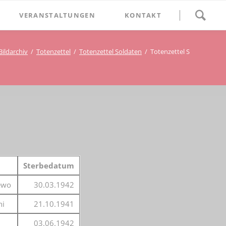
Navigation
VERANSTALTUNGEN
KONTAKT
überspringen
BETHLEHEM im Blumenthal
Bildarchiv
Totenzettel
Totenzettel Soldaten
Totenzettel S
Geschichten
Begegnung im Blumenthal
eschichtsverein Beckum
Schätze
Vortrag im Blumenthal
nmal
ichte
Sterbedatum
rewo
30.03.1942
hi
21.10.1941
03.06.1942