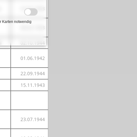
k
31.07.1943
r Karten notwendig
06.02.1943
l
02.10.1944
01.06.1942
22.09.1944
15.11.1943
23.07.1944