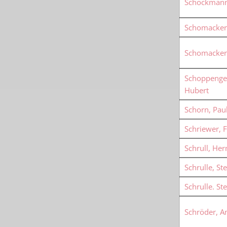
Schockmann,
Schomacker
Schomacker,
Schoppenge
Hubert
Schorn, Pau
Schriewer, 
Schrull, He
Schrulle, St
Schrulle. St
Schröder, A