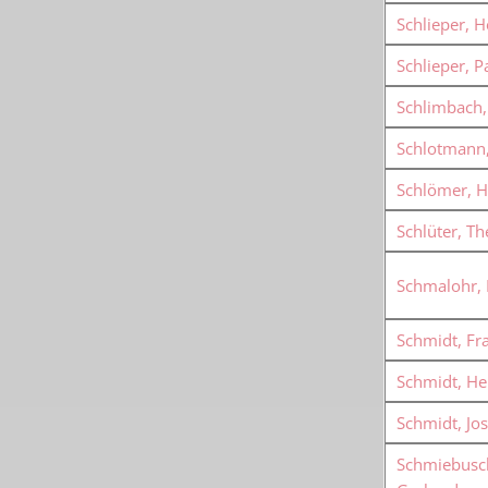
Schlieper, H
Schlieper, P
Schlimbach,
Schlotmann,
Schlömer, 
Schlüter, T
Schmalohr, 
Schmidt, Fr
Schmidt, He
Schmidt, Jos
Schmiebusc