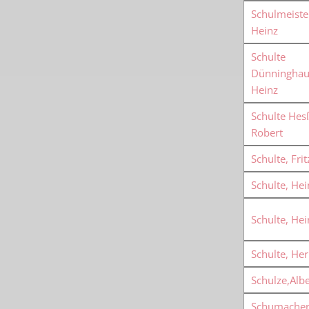
Schulmeiste
Heinz
Schulte
Dünninghau
Heinz
Schulte Hesß
Robert
Schulte, Frit
Schulte, Hei
Schulte, Hei
Schulte, H
Schulze,Albe
Schumacher