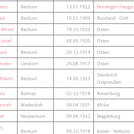
einz
Beckum
13.07.1922
Norwegen Haugs
aul
Beckum
10.01.1909
Russland - Orel
 Alfred
Beckum
19.10.1923
Osten
 Josef
XX.XX.1920
Osten
Hans
Beckum
20.12.1914
Osten
heodor
Liesborn
26.08.1917
Osten
Steinkirch
Robert
Beckum
14.06.1923
Ostpreußen
anz
Balmas
02.12.1918
Riesenburg
inrich
Wadersloh
04.04.1921
Afrika
ef
Neubeckum
09.06.1922
Magdeburg
h,
Beckum
09.12.1918
Italien - Nettuno