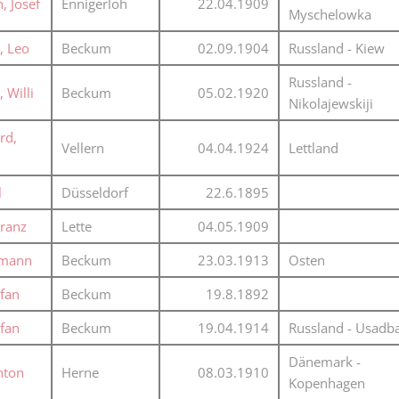
 Josef
Ennigerloh
22.04.1909
Myschelowka
, Leo
Beckum
02.09.1904
Russland - Kiew
Russland -
 Willi
Beckum
05.02.1920
Nikolajewskiji
rd,
Vellern
04.04.1924
Lettland
l
Düsseldorf
22.6.1895
Franz
Lette
04.05.1909
rmann
Beckum
23.03.1913
Osten
efan
Beckum
19.8.1892
efan
Beckum
19.04.1914
Russland - Usadb
Dänemark -
nton
Herne
08.03.1910
Kopenhagen