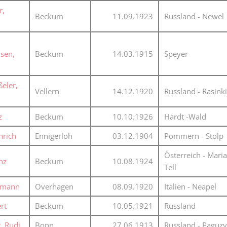
r,
Beckum
11.09.1923
Russland - Newel
sen,
Beckum
14.03.1915
Speyer
eler,
Vellern
14.12.1920
Russland - Rasinki
z
Beckum
10.10.1926
Hardt -Wald
nrich
Ennigerloh
03.12.1904
Pommern - Stolp
Österreich - Maria
nz
Beckum
10.08.1924
Tell
ermann
Overhagen
08.09.1920
Italien - Neapel
rt
Beckum
10.05.1921
Russland
, Rudi
Bonn
27.06.1913
Russland - Paguzy