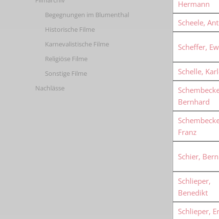
Filmarchiv
Hermann
Begegnungen im Blumenthal
Scheele, An
Historische Filme
Karnevalistische Filme
Scheffer, Ew
Religiöse Filme
Schelle, Kar
Sonstige Filme
Nachlässe
Schembecke
Bernhard
Schembecke
Franz
Schier, Ber
Schlieper,
Benedikt
Schlieper, E