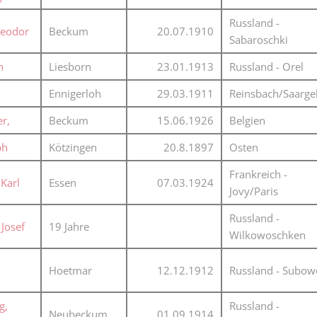
Plakate
Jüdischer Friedhof
Russland -
heodor
Beckum
20.07.1910
Postkarten
Sabaroschki
Steinkisten Gräber
öffentliche Gebäude
n
Liesborn
23.01.1913
Russland - Orel
Fürstengrab
Prudentiaschule
Ennigerloh
29.03.1911
Reinsbach/Saarge
Denkmal-Liste A
Strassen
er,
Beckum
15.06.1926
Belgien
Denkmal-Liste B
Totenzettel
ph
Kötzingen
20.8.1897
Osten
Denkmal-Liste C
Totenzettel Bürger
Frankreich -
Denkmal_Liste weitere
Karl
Essen
07.03.1924
Jovy/Paris
Totenzettel Soldaten
Denkmal-Liste Naturdenkmal
Russland -
Gefallenen und Vermißte
Josef
19 Jahre
Wilkowoschken
Filmarchiv
Hoetmar
12.12.1912
Russland - Subow
Begegnungen im Blument
Historische Filme
g,
Russland -
Neubeckum
01.09.1914