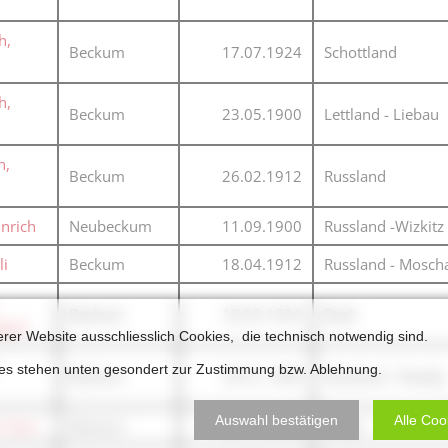
h,
Beckum
17.07.1924
Schottland
h,
Beckum
23.05.1900
Lettland - Liebau
n,
Beckum
26.02.1912
Russland
inrich
Neubeckum
11.09.1900
Russland -Wizkitz
li
Beckum
18.04.1912
Russland - Mosch
Beckum
18.03.1924
Budi
gust
erer Website ausschliesslich Cookies, die technisch notwendig sind.
ies stehen unten gesondert zur Zustimmung bzw. Ablehnung.
Beckum
29.01.1909
Russland - Rowby
Auswahl bestätigen
Alle Coo
 Franz
Beckum
26.12.1924
Osten