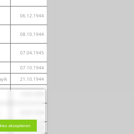
06.12.1944
08.10.1944
07.04.1945
07.10.1944
ayik
21.10.1944
15.04.1945
04.05.1944
kies akzeptieren
03.10.1943