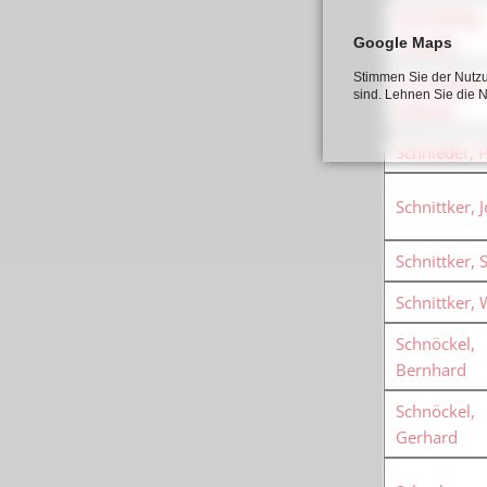
Schmülling,
Theodor
Google Maps
Stimmen Sie der Nutzu
Schmülling,
sind. Lehnen Sie die 
Wilhelm
Schnieder, 
Schnittker, 
Schnittker, 
Schnittker, 
Schnöckel,
Bernhard
Schnöckel,
Gerhard