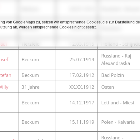
Beckum
29.07.1914
Russland - Brians
ng von GoogleMaps zu, setzen wir entsprechende Cookies, die zur Darstellung de
Nutzung ab, werden entsprechende Cookies nicht gesetzt.
Beckum
19.02.1912
Russland
Paul
Herzfeld
12.03.1915
Holland - Schijnde
Russland - Raj
Josef
Beckum
25.07.1914
Alexandraska
Stefan
Beckum
17.02.1912
Bad Polzin
Willy
31 Jahre
XX.XX.1912
Osten
Beckum
14.12.1917
Lettland - Miesti
Beckum
15.11.1919
Polen - Kalvaria
Russland -