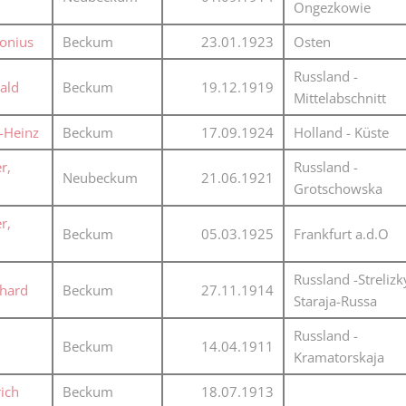
Ongezkowie
Karnevalistische Filme
tonius
Beckum
23.01.1923
Osten
Religiöse Filme
Russland -
ald
Beckum
19.12.1919
Sonstige Filme
Mittelabschnitt
Nachlässe
l-Heinz
Beckum
17.09.1924
Holland - Küste
r,
Russland -
Neubeckum
21.06.1921
Grotschowska
r,
Beckum
05.03.1925
Frankfurt a.d.O
Russland -Strelizk
nhard
Beckum
27.11.1914
Staraja-Russa
Russland -
Beckum
14.04.1911
Kramatorskaja
rich
Beckum
18.07.1913