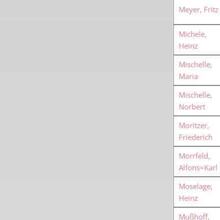
Meyer, Fritz
Michele,
Heinz
Mischelle,
Maria
Mischelle,
Norbert
Moritzer,
Friederich
Morrfeld,
Alfons=Karl
Moselage,
Heinz
Mußhoff,