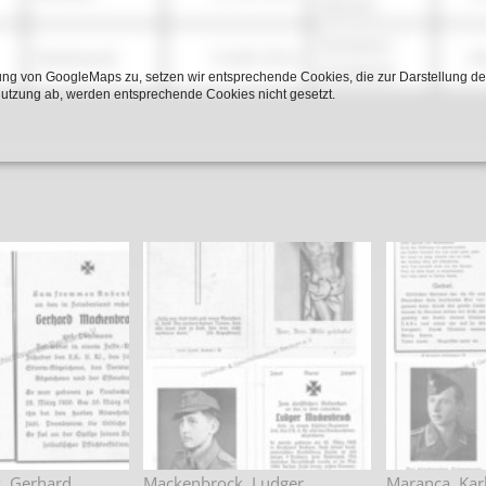
Rennes
Russland -
Dortmund
15.09.1914
0
Smolensk
ng von GoogleMaps zu, setzen wir entsprechende Cookies, die zur Darstellung de
Nutzung ab, werden entsprechende Cookies nicht gesetzt.
, Gerhard
Mackenbrock, Ludger
Maranca, Kar