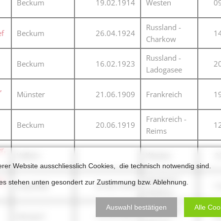
Beckum
19.02.1914
Westen
0
Russland -
ef
Beckum
26.04.1924
1
Charkow
Russland -
Beckum
16.02.1923
2
Ladogasee
,
Münster
21.06.1909
Frankreich
1
Frankreich -
Beckum
20.06.1919
1
Reims
r,
Vellern
Westen
32
erer Website ausschliesslich Cookies, die technisch notwendig sind.
p,
Russland -
ies stehen unten gesondert zur Zustimmung bzw. Ablehnung.
Osterfeld
07.05.1918
1
Bozkino
Auswahl bestätigen
Alle Coo
Frankreich -
Windorf
12.10.1914
2