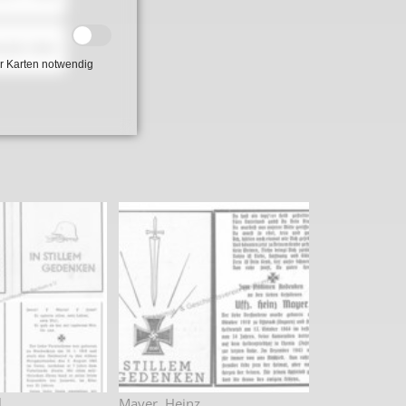
4.09.1941
r Karten notwendig
l
Mayer, Heinz