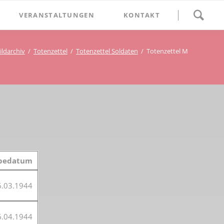
Navigation
VERANSTALTUNGEN
KONTAKT
überspringen
BETHLEHEM im Blumenthal
ildarchiv
Totenzettel
Totenzettel Soldaten
Totenzettel M
Geschichten
Begegnung im Blumenthal
eschichtsverein Beckum
Schätze
Vortrag im Blumenthal
nmal
ichte
rbedatum
6.03.1944
6.04.1944