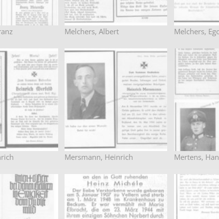
ranz
Melchers, Albert
Melchers, Eg
rich
Mersmann, Heinrich
Mertens, Han