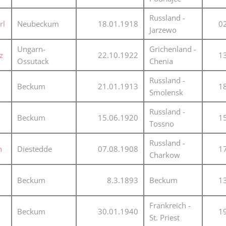
Plakate
Jüdischer Friedhof
Russland -
rl
Neubeckum
18.01.1918
0
Postkarten
Jarzewo
Steinkisten Gräber
öffentliche Gebäude
Ungarn-
Grichenland -
Fürstengrab
z
22.10.1922
1
Ossutack
Chenia
Prudentiaschule
Denkmal-Liste A
Russland -
Strassen
Beckum
21.01.1913
1
Denkmal-Liste B
Smolensk
Totenzettel
Denkmal-Liste C
Russland -
Beckum
15.06.1920
1
Totenzettel Bürger
Tossno
Denkmal_Liste weitere
Totenzettel Soldaten
Russland -
Denkmal-Liste Naturdenkmal
n
Diestedde
07.08.1908
1
Charkow
Gefallenen und Vermißte
Filmarchiv
Beckum
8.3.1893
Beckum
1
Begegnungen im Blument
Frankreich -
Beckum
30.01.1940
1
Historische Filme
St. Priest