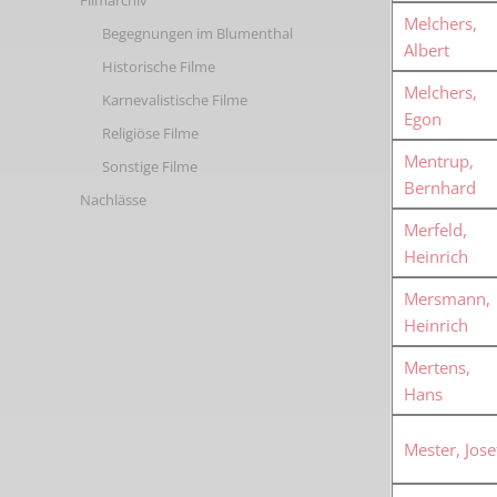
Filmarchiv
Melchers,
Begegnungen im Blumenthal
Albert
Historische Filme
Melchers,
Karnevalistische Filme
Egon
Religiöse Filme
Mentrup,
Sonstige Filme
Bernhard
Nachlässe
Merfeld,
Heinrich
Mersmann,
Heinrich
Mertens,
Hans
Mester, Jose