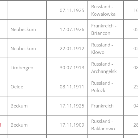
Karnevalistische Filme
Russland -
07.11.1925
1
Kowalowka
Religiöse Filme
Frankreich -
Neubeckum
17.07.1926
0
Sonstige Filme
Briancon
Nachlässe
Russland -
Neubeckum
22.01.1912
0
Klowo
Russland -
Limbergen
30.07.1913
0
Archangelsk
Russland -
Oelde
08.11.1911
2
Polozk
Beckum
17.11.1925
Frankreich
0
Russland -
f
Beckum
17.11.1909
2
Baklanowo