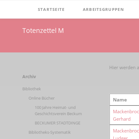
STARTSEITE
ARBEITSGRUPPEN
Verein
Dormitorium
Totenzettel M
Vorstand
Film
Aufgaben
Windmühle Höxberg
Satzung
Windmuehle-am-hoexberg
Hier werden a
Mitgliedschaft
Zementmuseum
Navigation
Archiv
überspringen
Spenden
Mineralien & Fossilien
Bibliothek
Vereinsgeschichte
Online Bücher
Name
Vorsitzende
100 Jahre Heimat- und
Mackenbroc
Geschichtsverein Beckum
Gerhard
Ehrenmitglieder
BECKUMER STADTDINGE
Mackenbroc
Newsletter
Bibliotheks-Systematik
Ludger