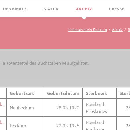
DENKMALE
NATUR
ARCHIV
PRESSE
Stephanus-Kirche
Grenzen
Bibliothek
Chroniken
Heimatverein-Beckum
Archiv
B
Online Bücher
Hist. Rathaus
Bauerschaften
Beckumer 
100 Jahre Heimat- und G
Holter
Domitorium
Beckumer 
BECKUMER STADTDINGE
Wasserläufe
1
Wehrturm
Ich war ei
lle Totenzettel des Buchstaben M aufgelistet.
Bibliotheks-Systematik
Baum des Jahres
Köttings Mühle
Presse-Ber
Bibliotheks-Bestand
Windmühle
Bildarchiv
Ständehaus
Geburtsort
Geburtsdatum
Sterbeort
Ste
Briefbögen
Schmiede Galen
k,
Russland -
Neubeckum
28.03.1920
2
Proskurow
Fotos
Mariensäule
k,
Russland -
Landkarten
Hochkreuz - Alter Friedhof
Beckum
22.03.1925
2
Podhajce