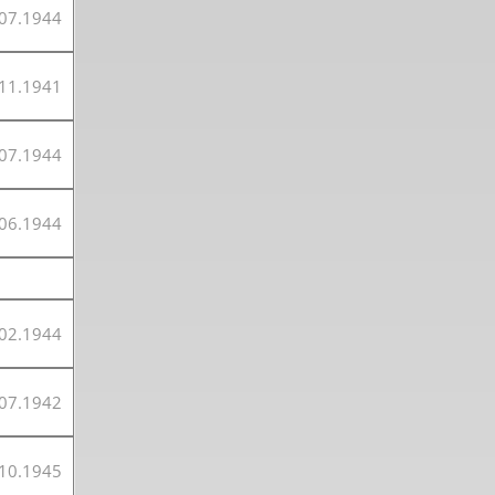
07.1944
11.1941
07.1944
06.1944
02.1944
 2. Weltkrieg
07.1942
hal
10.1945