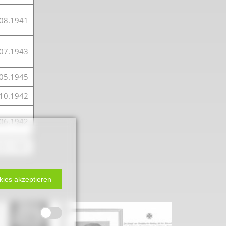
08.1941
07.1943
05.1945
10.1942
06.1942
05.1945
kies akzeptieren