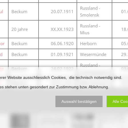
Karnevalistische Filme
Russland -
ul
Beckum
20.07.1911
01.
Smolensk
Religiöse Filme
Russland -
Sonstige Filme
20 jahre
XX.XX.1923
18.
Mius
Nachlässe
dor
Beckum
06.06.1920
Herborn
05.
ld
Beckum
01.09.1921
Wesermünde
29.
Russland -
nz
Beckum
24.02.1922
03.
Smanowotschi
erer Website ausschliesslich Cookies, die technisch notwendig sind.
l
Beckum
25.01.1912
Berlin Bucholz
02.
ies stehen unten gesondert zur Zustimmung bzw. Ablehnung.
Auswahl bestätigen
Alle Coo