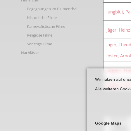
Filmarchiv
Begegnungen im Blumenthal
Jungblut, Pa
Historische Filme
Karnevalistische Filme
Jäger, Heinz
Religiöse Filme
Sonstige Filme
Jäger, Theo
Nachlässe
Jöster, Arno
Jürgens, Fra
Wir nutzen auf uns
Jürgens, Kar
Alle weiteren Cook
Google Maps