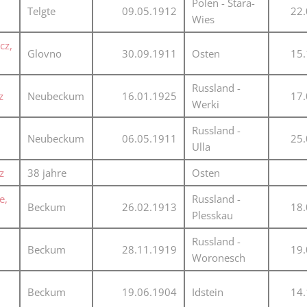
Polen - Stara-
Plakate
Telgte
09.05.1912
22.
Jüdischer Friedhof
Wies
Postkarten
Steinkisten Gräber
cz,
Glovno
30.09.1911
Osten
15.
öffentliche Gebäude
Fürstengrab
Prudentiaschule
Russland -
Denkmal-Liste A
z
Neubeckum
16.01.1925
17.
Werki
Strassen
Denkmal-Liste B
Russland -
Totenzettel
Neubeckum
06.05.1911
25.
Ulla
Denkmal-Liste C
Totenzettel Bürger
z
38 jahre
Osten
Denkmal_Liste weitere
Totenzettel Soldaten
e,
Russland -
Denkmal-Liste Naturdenkmal
Beckum
26.02.1913
18.
Plesskau
Gefallenen und Vermißte
Russland -
Filmarchiv
Beckum
28.11.1919
19.
Woronesch
Begegnungen im Blument
Beckum
19.06.1904
Idstein
14.
Historische Filme