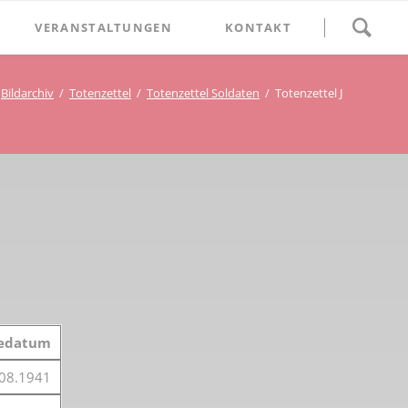
Navigation
VERANSTALTUNGEN
KONTAKT
überspringen
BETHLEHEM im Blumenthal
Bildarchiv
Totenzettel
Totenzettel Soldaten
Totenzettel J
Geschichten
Begegnung im Blumenthal
eschichtsverein Beckum
Schätze
Vortrag im Blumenthal
nmal
ichte
bedatum
08.1941