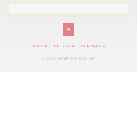
NAVIGATION
KONTAKT
IMPRESSUM
DATENSCHUTZ
ÜBERSPRINGEN
© 2026 Heimatverein-Beckum