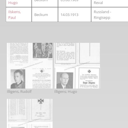
Hugo
Reval
Ilskens,
Russland -
Beckum
14.03.1913
Paul
Ringisepp
Illigens, Rudolf
Illigens; Hugo