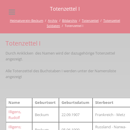
Totenzettel I
Heimatverein-Beckum
Archiv
Bildarchiv
Totenzettel
Totenzettel
Soldaten
Totenzettel I
Totenzettel I
Durch Anklicken des Namen wird der dazugehörige Totenzettel
angezeigt.
Alle Totenzettel des Buchstaben I werden unter der Namensliste
angezeigt
Name
Geburtsort
Geburtsdatum
Sterbeort
Illigens,
Beckum
22.09.1907
Frankreich - Metz
Rudolf
Illigens;
Russland - Narwa-
Beckum
05.06.1909