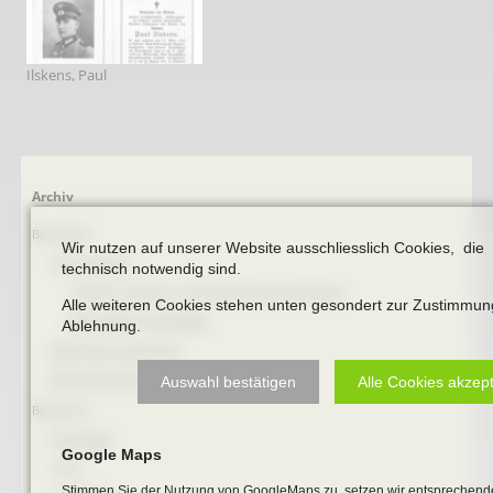
Ilskens, Paul
Navigation
Archiv
überspringen
Bibliothek
Wir nutzen auf unserer Website ausschliesslich Cookies, die
Online Bücher
technisch notwendig sind.
100 Jahre Heimat- und Geschichtsverein Beckum
Alle weiteren Cookies stehen unten gesondert zur Zustimmun
BECKUMER STADTDINGE
Ablehnung.
Bibliotheks-Systematik
Bibliotheks-Bestand
Auswahl bestätigen
Alle Cookies akzep
Bildarchiv
Briefbögen
Google Maps
Fotos
Stimmen Sie der Nutzung von GoogleMaps zu, setzen wir entsprechend