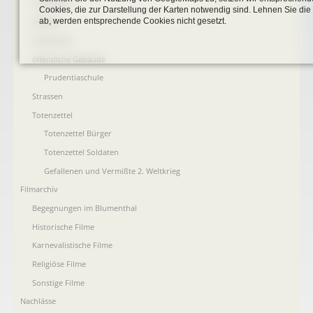
Landkarten
Cookies, die zur Darstellung der Karten notwendig sind. Lehnen Sie di
ab, werden entsprechende Cookies nicht gesetzt.
Plakate
Postkarten
öffentliche Gebäude
Prudentiaschule
Strassen
Totenzettel
Totenzettel Bürger
Totenzettel Soldaten
Gefallenen und Vermißte 2. Weltkrieg
Filmarchiv
Begegnungen im Blumenthal
Historische Filme
Karnevalistische Filme
Religiöse Filme
Sonstige Filme
Nachlässe