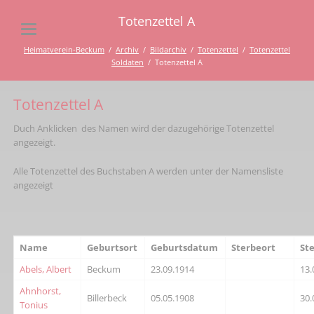
Totenzettel A
Heimatverein-Beckum
Archiv
Bildarchiv
Totenzettel
Totenzettel
Soldaten
Totenzettel A
Totenzettel A
Duch Anklicken des Namen wird der dazugehörige Totenzettel
angezeigt.
Alle Totenzettel des Buchstaben A werden unter der Namensliste
angezeigt
Name
Geburtsort
Geburtsdatum
Sterbeort
St
Abels, Albert
Beckum
23.09.1914
13.
Ahnhorst,
Billerbeck
05.05.1908
30.
Tonius