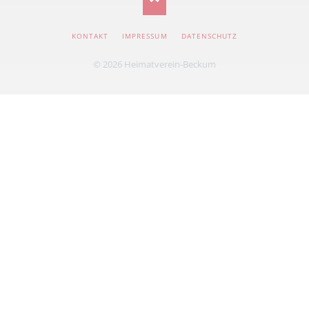
NAVIGATION
KONTAKT
IMPRESSUM
DATENSCHUTZ
ÜBERSPRINGEN
© 2026 Heimatverein-Beckum