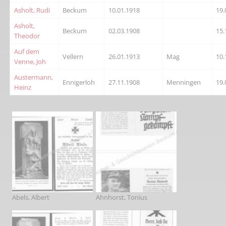
Asholt, Rudi
Beckum
10.01.1918
19.
Asholt,
Beckum
02.03.1908
15.
Theodor
Auf dem
Vellern
26.01.1913
Mag
10.
Venne, Joh
Austermann,
Ennigerloh
27.11.1908
Menningen
19.
Heinz
Abels, Albert
Ahnhorst, Tonius