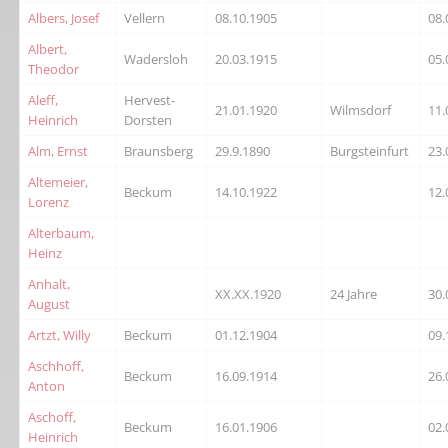
Albers, Josef
Vellern
08.10.1905
08.
Albert,
Wadersloh
20.03.1915
05.
Theodor
Aleff,
Hervest-
21.01.1920
Wilmsdorf
11.
Heinrich
Dorsten
Alm, Ernst
Braunsberg
29.9.1890
Burgsteinfurt
23.
Altemeier,
Beckum
14.10.1922
12.
Lorenz
Alterbaum,
Heinz
Anhalt,
XX.XX.1920
24 Jahre
30.
August
Artzt, Willy
Beckum
01.12.1904
09.
Aschhoff,
Beckum
16.09.1914
26.
Anton
Aschoff,
Beckum
16.01.1906
02.
Heinrich