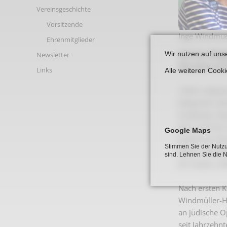
Links
Vereinsgeschichte
Vorsitzende
Inge Windmue
Ehrenmitglieder
Auf der Mit
Wir nutzen auf uns
Newsletter
Horowitz ei
Links
Alle weiteren Cook
1930 in Becku
Zeitpunkt sch
Großvater Sal
Kurt und ihre
Google Maps
Judenhass füh
Stimmen Sie der Nutzu
Besitz verkau
sind. Lehnen Sie die 
ein neues, un
Nach ersten K
Windmüller-Ho
an jüdische O
seit Jahrzehn