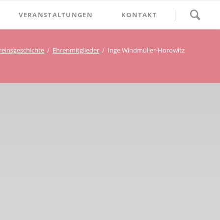
Navigation
VERANSTALTUNGEN
KONTAKT
überspringen
BETHLEHEM im Blumenthal
reinsgeschichte
Ehrenmitglieder
Inge Windmüller-Horowitz
Geschichten
Begegnung im Blumenthal
eschichtsverein Beckum
Schätze
Vortrag im Blumenthal
nmal
ichte