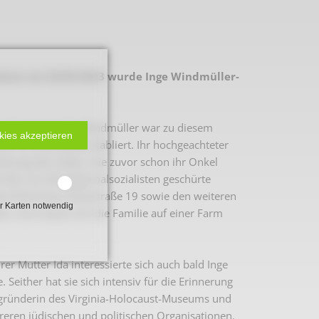
ckum am 28.09.2023 wurde Inge Windmüller-
e jüdische Familie Windmüller war zu diesem
kies akzeptieren
lem im Viehhandel etabliert. Ihr hochgeachteter
ierung das Leben, wie zuvor schon ihr Onkel
d der von den Nationalsozialisten geschürte
g das Wohnhaus Weststraße 19 sowie den weiteren
r Karten notwendig
n. Dort baute sich die Familie auf einer Farm
 2. Weltkrieg
r Mutter Ida interessierte sich auch bald Inge
hal
Seither hat sie sich intensiv für die Erinnerung
begründerin des Virginia-Holocaust-Museums und
hreren jüdischen und politischen Organisationen.