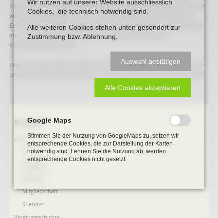
Wir nutzen auf unserer Website ausschliesslich
Heimatverein und Geschichtsverein nun offiziell eine Einheit.“ Damit
Cookies, die technisch notwendig sind.
war ein lang gehegter Wunsch vieler Mitglieder beider Vereine in
Erfüllung gegangen. Die erste gemeinsame Mitgliederversammlung
Alle weiteren Cookies stehen unten gesondert zur
am 17. Januar 2002 wählte Dieter Große-Sudhues zum 1.
Zustimmung bzw. Ablehnung.
Vorsitzenden(GV/HGV).
Auswahl bestätigen
Dieter Große-Sudhues blieb bis 2013 Vorsitzender des Heimatverein
und Geschichtsvereins Beckum und ist seit 2013 Ehrenvorsitzender.
Alle Cookies akzeptieren
Google Maps
Navigation
Startseite
überspringen
Stimmen Sie der Nutzung von GoogleMaps zu, setzen wir
Verein
entsprechende Cookies, die zur Darstellung der Karten
notwendig sind. Lehnen Sie die Nutzung ab, werden
Vorstand
entsprechende Cookies nicht gesetzt.
Aufgaben
Satzung
Mitgliedschaft
Spenden
Vereinsgeschichte