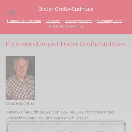
Dieter Große-Sudhues
Heimatverein-Beckum
Startseite
Vereinsgeschichte
Ehrenmitglieder
Dieter Große-Sudhues
Ehrenvorsitzender Dieter Große-Sudhues
Grosse-Sudhues
Dieter Große-Sudhues war von 1997 bis 2002 Vorsitzender des
Geschichtsverein Beckums. Nach Abschluss der
Fusionsverhandlungen zwischen Heimatverein und Geschichtsverein
konnte die Lokalpresse am 23. Januar 2002 verkünden: “Fusion –