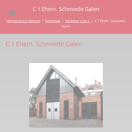
C 1 Ehem. Schmiede Galen
Heimatverein-Beckum
Denkmale
Denkmal-Liste C
C 1 Ehem. Schmiede
Galen
C 1 Ehem. Schmiede Galen