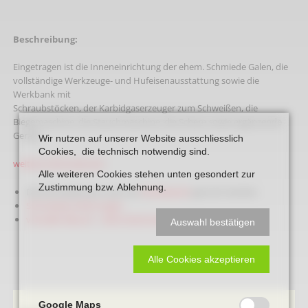
Beschreibung:
Eingetragen ist die Inneneinrichtung der ehem. Schmiede Galen, die
vollständige Werkzeuge- und Hufeisenausstattung sowie die
Werkbank mit
Schraubstöcken, der Karbidgaserzeuger zum Schweißen, die
Biegemaschine, die Stauchmaschine, die Schere sowie ergänzende
Geräte.
Wir nutzen auf unserer Website ausschliesslich
Cookies, die technisch notwendig sind.
weitere Informationen
Alle weiteren Cookies stehen unten gesondert zur
Zustimmung bzw. Ablehnung.
Die Schmiede kann auch als
Standesamt
genutzt werden.
Schmiedevorführungen
virtueller Besuch - siehe Denkmäler
Auswahl bestätigen
Alle Cookies akzeptieren
Google Maps