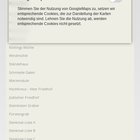
Navigation
Denkmale
Stimmen Sie der Nutzung von GoogleMaps zu, setzen wir
überspringen
entsprechende Cookies, die zur Darstellung der Karten
Stephanus-Kirche
notwendig sind. Lehnen Sie die Nutzung ab, werden
Hist. Rathaus
entsprechende Cookies nicht gesetzt.
Domitorium
Wehrturm
Köttings Mühle
Windmühle
Ständehaus
Schmiede Galen
Mariensäule
Hochkreuz - Alter Friedhof
Jüdischer Friedhof
Steinkisten Gräber
Fürstengrab
Denkmal-Liste A
Denkmal-Liste B
Denkmal-Liste C