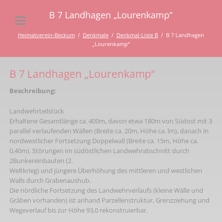
B 7 Landhagen „Lourenkamp“
Heimatverein-Beckum
Denkmale
Denkmal-Liste B
B 7 Landhagen
„Lourenkamp“
B 7 Landhagen „Lourenkamp“
Beschreibung:
Landwehrteilstück
Erhaltene Gesamtlänge ca. 400m, davon etwa 180m von Südost mit 3
parallel verlaufenden Wällen (Breite ca. 20m, Höhe ca. lm), danach in
nordwestlicher Fortsetzung Doppelwall (Breite ca. 15m, Höhe ca.
0,40m). Störungen im südöstlichen Landwehrabschnitt durch
2Bunkereinbauten (2.
Weltkrieg) und jüngere Überhöhung des mittleren und westlichen
Walls durch Grabenaushub.
Die nördliche Fortsetzung des Landwehrverlaufs (kleine Wälle und
Gräben vorhanden) ist anhand Parzellenstruktur, Grerızziehung urıd
Wegeverlauf bis zur Höhe 93,0 rekonstruierbar.