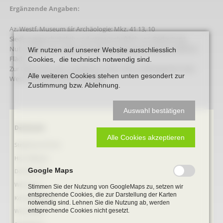
Ergänzende Angaben:
Az. Westf. Museum ﬁír Archäologie: Mkz. 41 13, 10
Siedlungsgeschichtlich und wissenschaftlich von Bedeutung
Nutzungsart ztun Zeitpunkt der Eintragung: forstwirtschaftliche
Wir nutzen auf unserer Website ausschliesslich
Fläche
Cookies, die technisch notwendig sind.
Zur Geschichte der Landwehren siehe Akte, Stellungnalnne des
Alle weiteren Cookies stehen unten gesondert zur
Westf. Museums ﬁir Archäologie
Zustimmung bzw. Ablehnung.
Auswahl bestätigen
Navigation
Denkmale
überspringen
Alle Cookies akzeptieren
Stephanus-Kirche
Hist. Rathaus
Google Maps
Domitorium
Wehrturm
Stimmen Sie der Nutzung von GoogleMaps zu, setzen wir
entsprechende Cookies, die zur Darstellung der Karten
Köttings Mühle
notwendig sind. Lehnen Sie die Nutzung ab, werden
entsprechende Cookies nicht gesetzt.
Windmühle