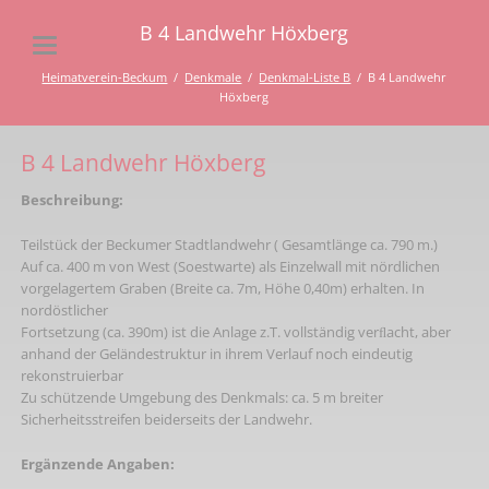
B 4 Landwehr Höxberg
Heimatverein-Beckum
Denkmale
Denkmal-Liste B
B 4 Landwehr
Höxberg
B 4 Landwehr Höxberg
Beschreibung:
Teilstück der Beckumer Stadtlandwehr ( Gesamtlänge ca. 790 m.)
Auf ca. 400 m von West (Soestwarte) als Einzelwall mit nördlichen
vorgelagertem Graben (Breite ca. 7m, Höhe 0,40m) erhalten. In
nordöstlicher
Fortsetzung (ca. 390m) ist die Anlage z.T. vollständig verﬂacht, aber
anhand der Geländestruktur in ihrem Verlauf noch eindeutig
rekonstruierbar
Zu schützende Umgebung des Denkmals: ca. 5 m breiter
Sicherheitsstreifen beiderseits der Landwehr.
Ergänzende Angaben: