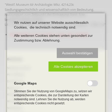
"Westf. Museum ﬁír Archäologie: Mkz. 4214,23c
Siedlungsgeschichtlich und wissenschaftlich von Bedeutung.
Nutzungsart zum Zeitpunkt der Eintragung: forst- bzw.
landwirtschaftliche Fläche
Wir nutzen auf unserer Website ausschliesslich
Lit.: K. Weerth, Westf. Landwehren. Westf. Forschungen 1, 1938, 192"
Cookies, die technisch notwendig sind.
Pressebericht vom 22.12.2022 - Lage an der Landwehr
Alle weiteren Cookies stehen unten gesondert zur
Zustimmung bzw. Ablehnung.
Auswahl bestätigen
Navigation
Denkmale
überspringen
Alle Cookies akzeptieren
Stephanus-Kirche
Hist. Rathaus
Domitorium
Google Maps
Wehrturm
Stimmen Sie der Nutzung von GoogleMaps zu, setzen wir
Köttings Mühle
entsprechende Cookies, die zur Darstellung der Karten
notwendig sind. Lehnen Sie die Nutzung ab, werden
Windmühle
entsprechende Cookies nicht gesetzt.
Ständehaus