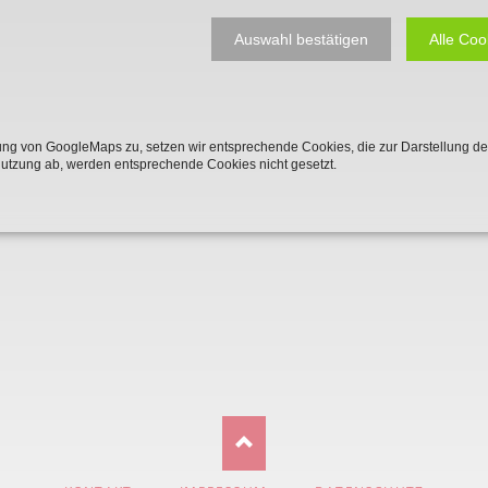
Plakate
Jüdischer Friedhof
Auswahl bestätigen
Alle Coo
Postkarten
Steinkisten Gräber
öffentliche Gebäude
Fürstengrab
Prudentiaschule
Denkmal-Liste A
ng von GoogleMaps zu, setzen wir entsprechende Cookies, die zur Darstellung de
Nutzung ab, werden entsprechende Cookies nicht gesetzt.
Strassen
Denkmal-Liste B
Totenzettel
Denkmal-Liste C
Totenzettel Bürger
Denkmal_Liste weitere
Totenzettel Soldaten
Denkmal-Liste Naturdenkmal
Gefallenen und Vermißte
Filmarchiv
Begegnungen im Blument
Historische Filme
NAVIGATION