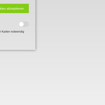
kies akzeptieren
r Karten notwendig
 2. Weltkrieg
hal