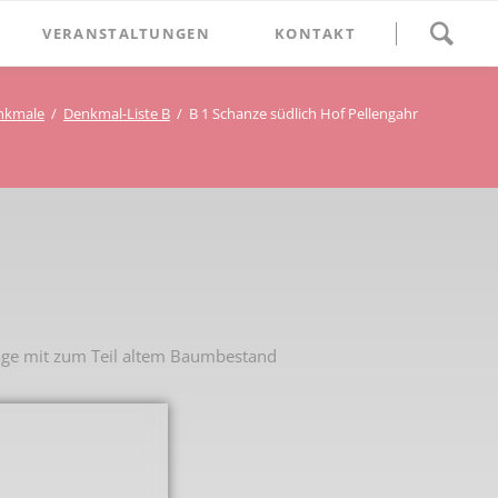
Navigation
VERANSTALTUNGEN
KONTAKT
überspringen
BETHLEHEM im Blumenthal
nkmale
Denkmal-Liste B
B 1 Schanze südlich Hof Pellengahr
Geschichten
Begegnung im Blumenthal
eschichtsverein Beckum
Schätze
Vortrag im Blumenthal
nmal
ichte
lage mit zum Teil altem Baumbestand