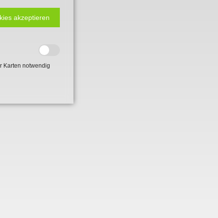
kies akzeptieren
r Karten notwendig
 2. Weltkrieg
hal