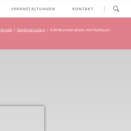
Navigation
VERANSTALTUNGEN
KONTAKT
überspringen
BETHLEHEM im Blumenthal
nkmale
Denkmal-Liste A
A 99 Brunnen ehem. Hof Harbaum
Geschichten
Begegnung im Blumenthal
eschichtsverein Beckum
Schätze
Vortrag im Blumenthal
nmal
ichte