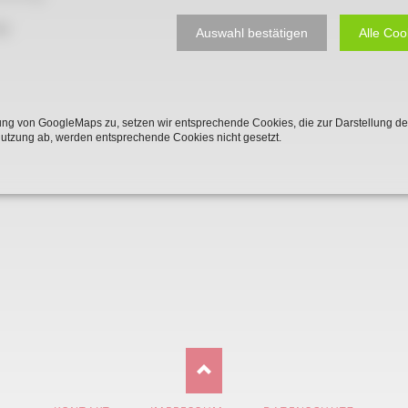
Plakate
Jüdischer Friedhof
g:
Auswahl bestätigen
Alle Coo
Postkarten
Steinkisten Gräber
öffentliche Gebäude
Fürstengrab
Prudentiaschule
Denkmal-Liste A
ng von GoogleMaps zu, setzen wir entsprechende Cookies, die zur Darstellung de
Nutzung ab, werden entsprechende Cookies nicht gesetzt.
Strassen
Denkmal-Liste B
Totenzettel
Denkmal-Liste C
Totenzettel Bürger
Denkmal_Liste weitere
Totenzettel Soldaten
Denkmal-Liste Naturdenkmal
Gefallenen und Vermißte
Filmarchiv
Begegnungen im Blument
Historische Filme
NAVIGATION