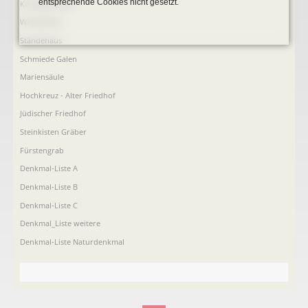
entsprechende Cookies nicht gesetzt.
Köttings Mühle
Windmühle
Ständehaus
Schmiede Galen
Mariensäule
Hochkreuz - Alter Friedhof
Jüdischer Friedhof
Steinkisten Gräber
Fürstengrab
Denkmal-Liste A
Denkmal-Liste B
Denkmal-Liste C
Denkmal_Liste weitere
Denkmal-Liste Naturdenkmal