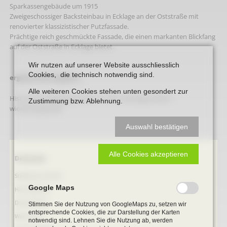
Sparkassengebäude um 1915
Zweigeschossiger Backsteinbau in Ecklage an der Oststraße mit
renovierter klassizistischer Putzfassade.
Prächtige reich geschmückte Fassade, die einen markanten Blickfang
auf der Oststraße in Ecklage bietet.
Wir nutzen auf unserer Website ausschliesslich
Cookies, die technisch notwendig sind.
ergänzende Angaben:
Alle weiteren Cookies stehen unten gesondert zur
Historische Eingangssituation in den neunziger Jahren
Zustimmung bzw. Ablehnung.
wiederhergestellt.
Auswahl bestätigen
Alle Cookies akzeptieren
Navigation
Denkmale
überspringen
Stephanus-Kirche
Google Maps
Hist. Rathaus
Domitorium
Stimmen Sie der Nutzung von GoogleMaps zu, setzen wir
entsprechende Cookies, die zur Darstellung der Karten
Wehrturm
notwendig sind. Lehnen Sie die Nutzung ab, werden