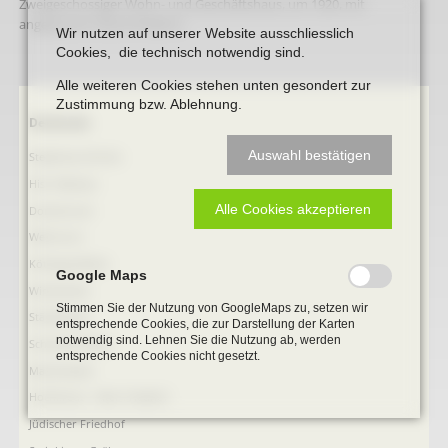
Zweigeschossiger Wohn- und Geschäftshaus, um 1920, mit
angeputzter Zierarchitektur.
Wir nutzen auf unserer Website ausschliesslich
Cookies, die technisch notwendig sind.
Alle weiteren Cookies stehen unten gesondert zur
Zustimmung bzw. Ablehnung.
Navigation
Denkmale
überspringen
Auswahl bestätigen
Stephanus-Kirche
Hist. Rathaus
Alle Cookies akzeptieren
Domitorium
Wehrturm
Köttings Mühle
Google Maps
Windmühle
Stimmen Sie der Nutzung von GoogleMaps zu, setzen wir
Ständehaus
entsprechende Cookies, die zur Darstellung der Karten
notwendig sind. Lehnen Sie die Nutzung ab, werden
Schmiede Galen
entsprechende Cookies nicht gesetzt.
Mariensäule
Hochkreuz - Alter Friedhof
Jüdischer Friedhof