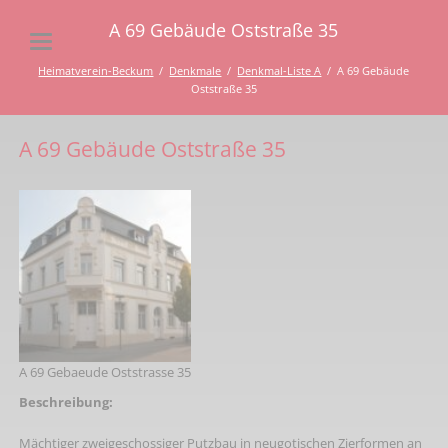
A 69 Gebäude Oststraße 35
Heimatverein-Beckum
Denkmale
Denkmal-Liste A
A 69 Gebäude
Oststraße 35
A 69 Gebäude Oststraße 35
A 69 Gebaeude Oststrasse 35
Beschreibung:
Mächtiger zweigeschossiger Putzbau in neugotischen Zierformen an