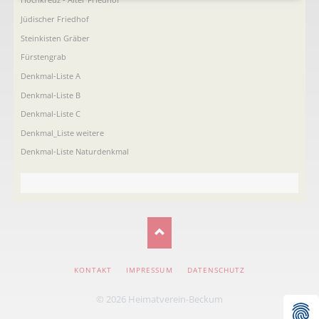
Jüdischer Friedhof
Steinkisten Gräber
Fürstengrab
Denkmal-Liste A
Denkmal-Liste B
Denkmal-Liste C
Denkmal_Liste weitere
Denkmal-Liste Naturdenkmal
NAVIGATION
KONTAKT
IMPRESSUM
DATENSCHUTZ
ÜBERSPRINGEN
© 2026 Heimatverein-Beckum