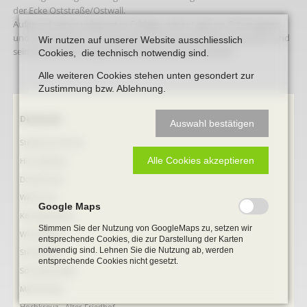
der Ecke Oststraße/Ostwall.
Aufgrund seiner prägnanten Ecklage, seiner Lage am Ortsausgang
und an der Werse, charakterisiert das Haus die alte Torsituation und
Wir nutzen auf unserer Website ausschliesslich
seine Architektur prägt die Oststraße und den Ostwall.
Cookies, die technisch notwendig sind.
Alle weiteren Cookies stehen unten gesondert zur
Zustimmung bzw. Ablehnung.
Navigation
Denkmale
Auswahl bestätigen
überspringen
Stephanus-Kirche
Alle Cookies akzeptieren
Hist. Rathaus
Domitorium
Wehrturm
Google Maps
Köttings Mühle
Stimmen Sie der Nutzung von GoogleMaps zu, setzen wir
Windmühle
entsprechende Cookies, die zur Darstellung der Karten
notwendig sind. Lehnen Sie die Nutzung ab, werden
Ständehaus
entsprechende Cookies nicht gesetzt.
Schmiede Galen
Mariensäule
Hochkreuz - Alter Friedhof