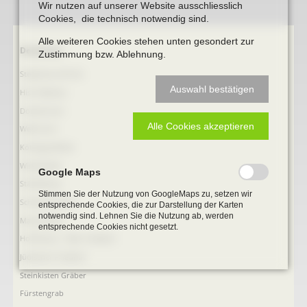
Wir nutzen auf unserer Website ausschliesslich
Cookies, die technisch notwendig sind.
Alle weiteren Cookies stehen unten gesondert zur
Navigation
Denkmale
Zustimmung bzw. Ablehnung.
überspringen
Stephanus-Kirche
Auswahl bestätigen
Hist. Rathaus
Domitorium
Alle Cookies akzeptieren
Wehrturm
Köttings Mühle
Windmühle
Google Maps
Ständehaus
Stimmen Sie der Nutzung von GoogleMaps zu, setzen wir
Schmiede Galen
entsprechende Cookies, die zur Darstellung der Karten
notwendig sind. Lehnen Sie die Nutzung ab, werden
Mariensäule
entsprechende Cookies nicht gesetzt.
Hochkreuz - Alter Friedhof
Jüdischer Friedhof
Steinkisten Gräber
Fürstengrab