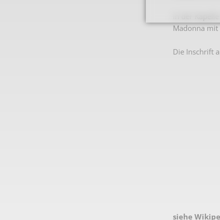
In der Kapell
Madonna mit 
Die Inschrift 
siehe Wikip