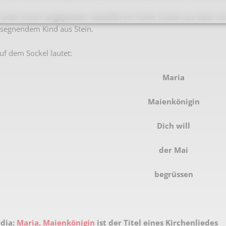
Karnevalistische Filme
e unter einem angeputzten Gewölbe ein hoher Sockel aus Stein mit
segnendem Kind aus Stein.
Religiöse Filme
Sonstige Filme
auf dem Sockel lautet:
Nachlässe
Maria
Maienkönigin
Dich will
der Mai
begrüssen
edia:
Maria, Maienkönigin
ist der Titel eines Kirchenliedes