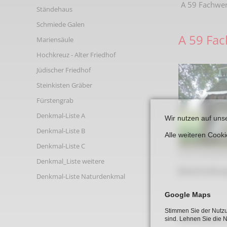
A 59 Fachwer
Links
Ständehaus
Schmiede Galen
A 59 Fa
Mariensäule
Hochkreuz - Alter Friedhof
Jüdischer Friedhof
Steinkisten Gräber
Fürstengrab
Denkmal-Liste A
Wir nutzen auf uns
Denkmal-Liste B
Alle weiteren Cook
Denkmal-Liste C
A 59 Fachwer
Denkmal_Liste weitere
Beschreibun
Denkmal-Liste Naturdenkmal
Google Maps
Stimmen Sie der Nutzu
Neobarocke o
sind. Lehnen Sie die 