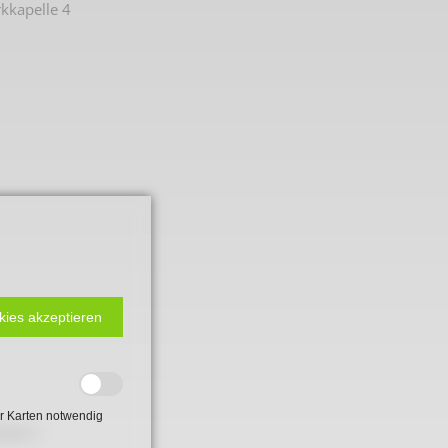
kkapelle 4
 2. Weltkrieg
kies akzeptieren
hal
r Karten notwendig
öfe 3.