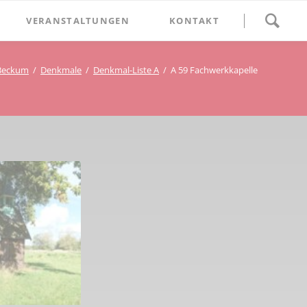
Navigation
VERANSTALTUNGEN
KONTAKT
überspringen
BETHLEHEM im Blumenthal
Beckum
Denkmale
Denkmal-Liste A
A 59 Fachwerkkapelle
Geschichten
Begegnung im Blumenthal
eschichtsverein Beckum
Schätze
Vortrag im Blumenthal
nmal
ichte