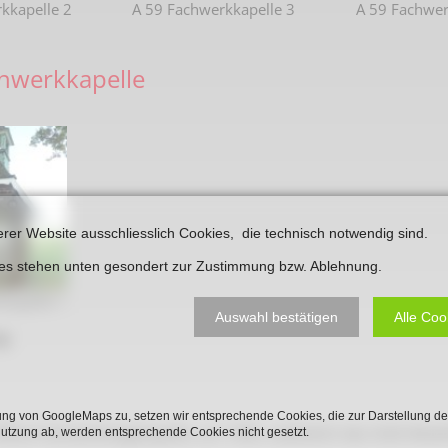
kkapelle 2
A 59 Fachwerkkapelle 3
A 59 Fachwer
Plakate
Jüdischer Friedhof
Postkarten
Steinkisten Gräber
chwerkkapelle
öffentliche Gebäude
Fürstengrab
Prudentiaschule
Denkmal-Liste A
Strassen
Denkmal-Liste B
Totenzettel
Denkmal-Liste C
erer Website ausschliesslich Cookies, die technisch notwendig sind.
Totenzettel Bürger
Denkmal_Liste weitere
ies stehen unten gesondert zur Zustimmung bzw. Ablehnung.
Totenzettel Soldaten
Denkmal-Liste Naturdenkmal
kkapelle 1
Gefallenen und Vermißte
Auswahl bestätigen
Alle Coo
g:
Filmarchiv
Begegnungen im Blument
ng von GoogleMaps zu, setzen wir entsprechende Cookies, die zur Darstellung de
Historische Filme
ffene Fachwerkwegekapelle, um 1900, südöstlich des Hofe Westh
Nutzung ab, werden entsprechende Cookies nicht gesetzt.