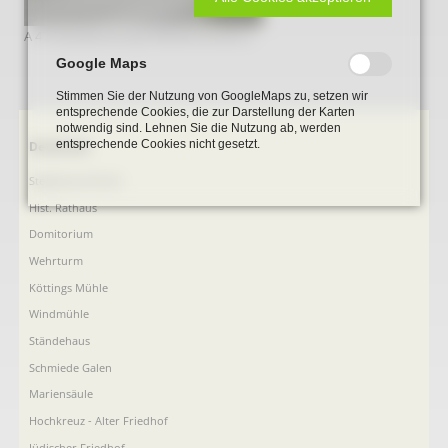
A 47 Muehlenstumpf Wilhelmshoehe 2
Google Maps
Stimmen Sie der Nutzung von GoogleMaps zu, setzen wir
entsprechende Cookies, die zur Darstellung der Karten
notwendig sind. Lehnen Sie die Nutzung ab, werden
entsprechende Cookies nicht gesetzt.
Navigation
Denkmale
überspringen
Stephanus-Kirche
Hist. Rathaus
Domitorium
Wehrturm
Köttings Mühle
Windmühle
Ständehaus
Schmiede Galen
Mariensäule
Hochkreuz - Alter Friedhof
Jüdischer Friedhof