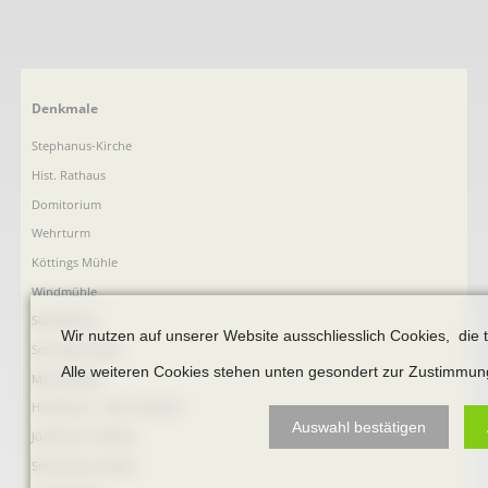
Navigation
Denkmale
überspringen
Stephanus-Kirche
Hist. Rathaus
Domitorium
Wehrturm
Köttings Mühle
Windmühle
Ständehaus
Wir nutzen auf unserer Website ausschliesslich Cookies, die 
Schmiede Galen
Alle weiteren Cookies stehen unten gesondert zur Zustimmun
Mariensäule
Hochkreuz - Alter Friedhof
Auswahl bestätigen
Jüdischer Friedhof
Steinkisten Gräber