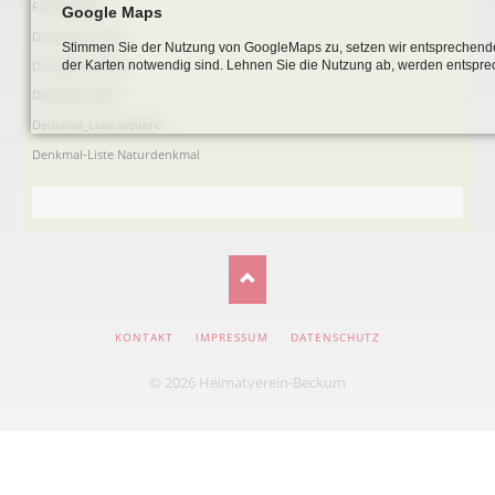
Fürstengrab
Google Maps
Denkmal-Liste A
Stimmen Sie der Nutzung von GoogleMaps zu, setzen wir entsprechende
Denkmal-Liste B
der Karten notwendig sind. Lehnen Sie die Nutzung ab, werden entspre
Denkmal-Liste C
Denkmal_Liste weitere
Denkmal-Liste Naturdenkmal
NAVIGATION
KONTAKT
IMPRESSUM
DATENSCHUTZ
ÜBERSPRINGEN
© 2026 Heimatverein-Beckum