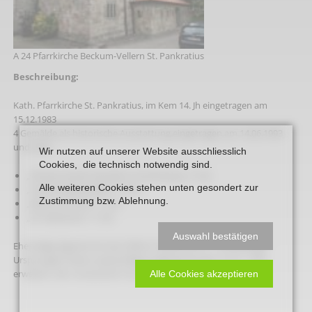
A 24 Pfarrkirche Beckum-Vellern St. Pankratius
Beschreibung:
Kath. Pfarrkirche St. Pankratius, im Kem 14. Jh eingetragen am
15.12.1983
4 Gemälde als historische Ausstattung eingetragen am 14.06.1993
und zwar
Wir nutzen auf unserer Website ausschliesslich
Cookies, die technisch notwendig sind.
„Christus bricht das Brot“ (in Emmaus), 17. Jh.
Alle weiteren Cookies stehen unten gesondert zur
„Letztes Abendmahl“, 17. Jh.
Zustimmung bzw. Ablehnung.
„Maria mit Kind“, 17. Jh.
„Hl. Katharina“, 17. Jh.
Auswahl bestätigen
Ehemalige Eigenkirche des Stiftes Freckenhorst, 1193 bezeugt.
Ursprünglich kleine zweischifﬁge Hallenkirche des 14. Jh., 1933
erweitert, der romanische Turn erhöht.
Alle Cookies akzeptieren