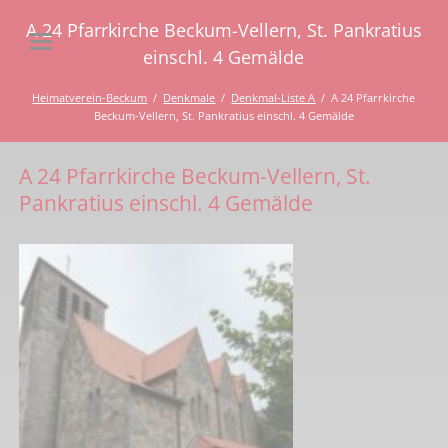
A 24 Pfarrkirche Beckum-Vellern, St. Pankratius
einschl. 4 Gemälde
Heimatverein-Beckum
Denkmale
Denkmal-Liste A
A 24 Pfarrkirche
Beckum-Vellern, St. Pankratius einschl. 4 Gemälde
A 24 Pfarrkirche Beckum-Vellern, St.
Pankratius einschl. 4 Gemälde