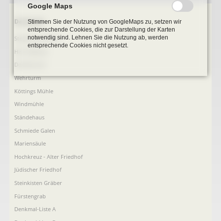
Google Maps
Navigation
Denkmale
Stimmen Sie der Nutzung von GoogleMaps zu, setzen wir
entsprechende Cookies, die zur Darstellung der Karten
überspringen
notwendig sind. Lehnen Sie die Nutzung ab, werden
Stephanus-Kirche
entsprechende Cookies nicht gesetzt.
Hist. Rathaus
Domitorium
Wehrturm
Köttings Mühle
Windmühle
Ständehaus
Schmiede Galen
Mariensäule
Hochkreuz - Alter Friedhof
Jüdischer Friedhof
Steinkisten Gräber
Fürstengrab
Denkmal-Liste A