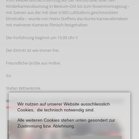
Vom Weiberfastnachtsumzug auf der Nordstraße, über den
Kinderkarnevalsumzug in Beckum-Ost bis zum Rosenmontagszug –
mit Szenen aus der mit über 6.000 Luftballons geschmückten
Elmstraße – wurde von Heinz Steffens das bunte Karnevalstreiben
mit mehreren Kameras filmisch festgehalten.
Die Vorführung beginnt um 15.00 Uhr !!
Der Eintritt ist wie immer frei.
Freundliche Grüße aus Holter,
Ihr
Stefan Wittenbrink
Werfen Sie gern auch einen Blick auf unsere Internetseite
Wir nutzen auf unserer Website ausschliesslich
www.heimatverein-beckum.de
!!!
Cookies, die technisch notwendig sind.
Alle weiteren Cookies stehen unten gesondert zur
Zustimmung bzw. Ablehnung.