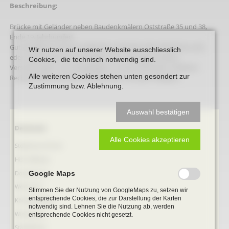
Beschreibung:
Brücke mit Geländer neben Baudenkmälern Oststraße 35 und 38,
Ende 19. Jahrhundert
Gut erhaltenes eisemes Geländer an Brücke über die Werse; auf j
Wir nutzen auf unserer Website ausschliesslich
eder Straßenseite fünf Zierfelder mit x-fórmigen inneren
Cookies, die technisch notwendig sind.
Verstrebungen und übergelegtem inneren Rechteck; mittleren
Alle weiteren Cookies stehen unten gesondert zur
Rechteckfeldv auf linker Straßenseite mit altem Wappen.
Zustimmung bzw. Ablehnung.
Auswahl bestätigen
Navigation
Denkmale
überspringen
Alle Cookies akzeptieren
Stephanus-Kirche
Hist. Rathaus
Domitorium
Google Maps
Wehrturm
Stimmen Sie der Nutzung von GoogleMaps zu, setzen wir
entsprechende Cookies, die zur Darstellung der Karten
Köttings Mühle
notwendig sind. Lehnen Sie die Nutzung ab, werden
Windmühle
entsprechende Cookies nicht gesetzt.
Ständehaus